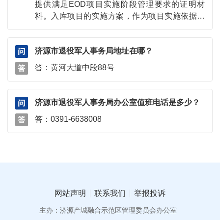
提供满足EOD项目实施阶段管理要求的证明材
科学防控，高效统筹疫情防控和经济社会发展，
料。入库项目的实施方案，作为项目实施依据，
加强公民权利保障。五是加强与有关法律规定的
原则上不得调整。若确有调整需求，项目组织主
衔接，增强立法的系统性、整体性和协同性，形
体应向所在地省辖市生态环境部门提交申请，经
成制度合力。 4.新修订的《中华人民共和国
济源市退役军人事务局地址在哪？
省辖市生态环境部门同意后，由省生态环境厅开
传染病防治法》主要内容有哪些？什么时候开始
展论证评估。论证后认为实施内容较原方案调整
答：黄河大道中段88号
施行？ 新修订的《中华人民共和国传染病防
幅度较小，不属于重大调整的，申报单位将调整
治法》包括总则，预防，监测、报告和预警，疫
后盖章的申报材料提交到省生态环境厅完成方案
情控制，医疗救治，保障措施，监督管理，法律
变更。论证后认为实施内容较原方案在投资规
济源市退役军人事务局办公室值班电话是多少？
责任和附则，共九章、115条；自2025年9月1日
模、建设地点、建设内容、生态环境目标等方面
起施行。 5.新修订的《中华人民共和国传染
答：0391-6638008
有重大调整等情况，且无法按照原方案实施的，
病防治法》如何对传染病目录进行动态调整？
需按照新项目要求重新报送。
一是明确传染病分类标准，把传染病对人体
健康和社会的危害程度以及采取的预防控制措施
作为分类原则，明确甲类、乙类和丙类传染病的
定义。二是根据实际情况，对有关病种作了调
整，经过调整，列入传染病防治法的病种共40
网站声明
联系我们
举报投诉
种，其中甲类传染病2种，乙类传染病27种，丙
类传染病11种。三是完善传染病目录调整主体和
主办：济源产城融合示范区管理委员会办公室