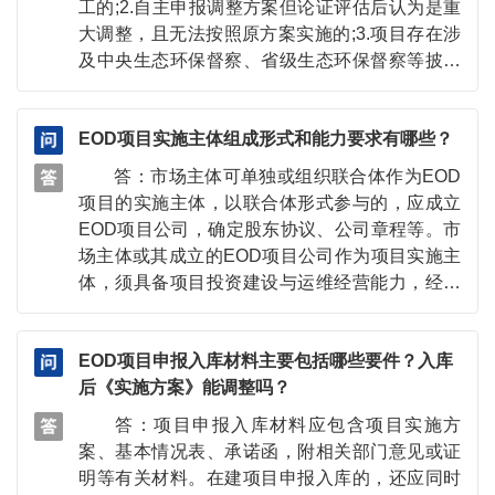
工的;2.自主申报调整方案但论证评估后认为是重
新修订的《中华人民共和国传染病防治法》修订
大调整，且无法按照原方案实施的;3.项目存在涉
的背景是什么？ 在全球范围内，21世纪以
及中央生态环保督察、省级生态环保督察等披露
来，新发传染病发现速度较20世纪显著提升，埃
问题且未按要求整改到位的;4.实施评估结果为“原
博拉、新型冠状病毒感染、猴痘等新发传染病不
则通过”或“不通过”，且未在规定时间内完成整改
断出现，全球公共卫生安全面临严峻挑战；在国
EOD项目实施主体组成形式和能力要求有哪些？
的;5.项目实施过程中发现存在增加政府隐性债务
内层面，现有的防控体系在信息报送、部门协
情况，且无法完成整改的;6.项目在实施过程中发
同、基层防控以及监测预警、应急响应、医防协
答：市场主体可单独或组织联合体作为EOD
现存在重大环境安全隐患且无法快速、彻底整
同等制度方面需全面提升防控效率；同时，大数
项目的实施主体，以联合体形式参与的，应成立
改，或因项目实施引发较大及以上突发环境事件
据、人工智能等科技手段为传染病防控带来新契
EOD项目公司，确定股东协议、公司章程等。市
的;7.项目组织主体自主申报要求退库的。
机，数据共享、隐私保护等规范有待完善，以适
场主体或其成立的EOD项目公司作为项目实施主
应治理现代化的需求。 3.此次修订的《中华
体，须具备项目投资建设与运维经营能力，经营
人民共和国传染病防治法》主要修订特点有哪
范围包括相关生态环境治理和产业经营内容。项
些？ 主要特点包括：一是明确传染病防治工
目实施主体为负责项目建设运维一体化实施的企
作坚持中国共产党的领导，坚持人民至上、生命
EOD项目申报入库材料主要包括哪些要件？入库
业，鼓励民营企业积极参与，不得仅为工程建设
至上，防范和化解公共卫生风险。二是总结疫情
后《实施方案》能调整吗？
单位、财务投资人等。
防控经验，完善传染病防治体制机制，健全公共
答：项目申报入库材料应包含项目实施方
卫生体系，加强疾病预防控制能力建设。三是坚
案、基本情况表、承诺函，附相关部门意见或证
持问题导向，围绕疫情防控中暴露出的短板和不
明等有关材料。在建项目申报入库的，还应同时
足，有针对性地完善制度。四是坚持依法防控、