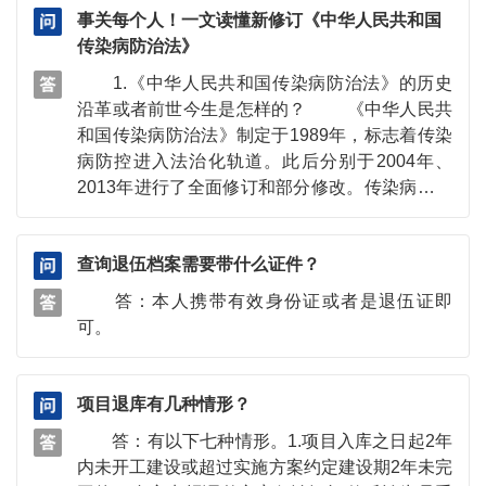
事关每个人！一文读懂新修订《中华人民共和国
理制度和安全技术措施； 5.有固定的网络地址和
传染病防治法》
与其经营活动相适应的计算机等装置及附属设
备； 6.有与其经营活动相适应并取得从业资格的
1.《中华人民共和国传染病防治法》的历史
安全管理人员、经营管理人员、专业技术人员；
沿革或者前世今生是怎样的？ 《中华人民共
7.法律、行政法规和国务院有关部门规定的其他
和国传染病防治法》制定于1989年，标志着传染
条件。
病防控进入法治化轨道。此后分别于2004年、
2013年进行了全面修订和部分修改。传染病防治
法的制定实施，对有效防治传染病、保障人民健
康发挥了重要作用。同时，疫情防控实践中也出
查询退伍档案需要带什么证件？
现一些新情况新问题，需要总结经验，有针对性
地补短板、堵漏洞、强弱项，进一步强化公共卫
答：本人携带有效身份证或者是退伍证即
生法治保障。 1989年2月21日第七届全国人
可。
民代表大会常务委员会第六次会议通过 2004
年8月28日第十届全国人民代表大会常务委员会
第十一次会议第一次修订 2013年6月29日第
项目退库有几种情形？
十二届全国人民代表大会常务委员会第三次会议
答：有以下七种情形。1.项目入库之日起2年
修正 2025年4月30日第十四届全国人民代表
内未开工建设或超过实施方案约定建设期2年未完
大会常务委员会第十五次会议第二次修订 2.