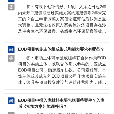
一到以习近平同志为核心的党中央决策部署上来,
项目申报材料开展形式审查，不满足要求的予以
答：有以下七种情形。1.项目入库之日起2年
深刻认识稳经济、扩内需的重要意义,为实现全年
退回。根据项目报送情况，省生态环境厅原则上
内未开工建设或超过实施方案约定建设期2年未完
经济社会发展预期目标作出积极贡献。环评是在
每季度组织一次入库论证。
工的;2.自主申报调整方案但论证评估后认为是重
发展中守住绿水青山的第一道防线,对于协同推进
大调整，且无法按照原方案实施的;3.项目存在涉
经济高质量发展和生态环境高水平保护发挥着重
及中央生态环保督察、省级生态环保督察等披露
要作用,要切实依法做好重大投资项目环评保障,全
问题且未按要求整改到位的;4.实施评估结果为“原
力推动“十四五”规划的重大工程、水利及交通等基
则通过”或“不通过”，且未在规定时间内完成整改
础设施、煤炭保供、涉及补链强链的高技术产业
EOD项目实施主体组成形式和能力要求有哪些？
的;5.项目实施过程中发现存在增加政府隐性债务
等重大投资项目加快落地。
情况，且无法完成整改的;6.项目在实施过程中发
答：市场主体可单独或组织联合体作为EOD
现存在重大环境安全隐患且无法快速、彻底整
项目的实施主体，以联合体形式参与的，应成立
改，或因项目实施引发较大及以上突发环境事件
EOD项目公司，确定股东协议、公司章程等。市
的;7.项目组织主体自主申报要求退库的。
场主体或其成立的EOD项目公司作为项目实施主
体，须具备项目投资建设与运维经营能力，经营
范围包括相关生态环境治理和产业经营内容。项
目实施主体为负责项目建设运维一体化实施的企
EOD项目申报入库材料主要包括哪些要件？入库
业，鼓励民营企业积极参与，不得仅为工程建设
后《实施方案》能调整吗？
单位、财务投资人等。