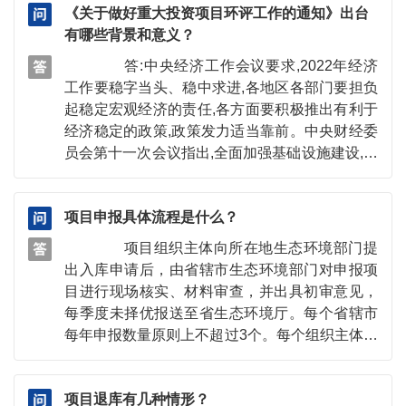
《关于做好重大投资项目环评工作的通知》出台
密切相关，并受到海洋影响的沿 岸和河口区
有哪些背景和意义？
域。海洋环境问题的产生，主要是人们在开发利
用海洋的过程中，没有考虑海洋 环境的承受能
答:中央经济工作会议要求,2022年经济
力，低估了自然界的反作用，使海洋环境受到不
工作要稳字当头、稳中求进,各地区各部门要担负
同程度的损坏。首先是向海洋排放污染物；其次
起稳定宏观经济的责任,各方面要积极推出有利于
是某些不合理的海岸工程建设，给海洋环境带来
经济稳定的政策,政策发力适当靠前。中央财经委
的严重影响；第三是对水产资源的酷捕，对红树
员会第十一次会议指出,全面加强基础设施建设,对
林、珊瑚礁的乱伐乱采，也危及到生态平衡。上
保障国家安全,畅通国内大循环、促进国内国际双
述问题的存在已对人类生产和生活均构成了严重
循环,扩大内需,推动高质量发展,都具有重大意
威胁。为此，海洋环境保护问题已成为当今全球
项目申报具体流程是什么？
义。4月29日,习近平总书记主持召开中央政治局
关注的热点之一 。
会议,会议要求,要全力扩大国内需求,发挥有效投
项目组织主体向所在地生态环境部门提
资的关键作用,强化土地、用能、环评等保障,全面
出入库申请后，由省辖市生态环境部门对申报项
加强基础设施建设。今年政府工作报告中提出,着
目进行现场核实、材料审查，并出具初审意见，
力稳定宏观经济大盘,保持经济运行在合理区间,保
每季度未择优报送至省生态环境厅。每个省辖市
持社会大局稳定。制定实施《通知》是贯彻落实
每年申报数量原则上不超过3个。每个组织主体每
中央经济工作会议、政府工作报告以及近期中央
年限申报1个，原则上同一组织主体已入库项目通
政治局会议、中央财经委会议等重要精神的具体
过年度评估后，方可申报后续项目，且在建项目
举措,指导各级生态环境部门切实把思想和行动统
项目退库有几种情形？
不得超过2个。省生态环境厅于10个工作日内对