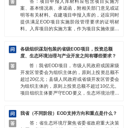
答：项目申报入库材料应包含项目实施方
案、基本情况表、承诺函，附相关部门意见或证
明等有关材料。在建项目申报入库的，还应同时
提供满足EOD项目实施阶段管理要求的证明材
料。入库项目的实施方案，作为项目实施依据，
原则上不得调整。若确有调整需求，项目组织主
体应向所在地省辖市生态环境部门提交申请，经
各级组织谋划包装的省级EOD项目，投资总额
省辖市生态环境部门同意后，由省生态环境厅开
度、生态环境治理与产业开发之间有哪些要求？
展论证评估。论证后认为实施内容较原方案调整
幅度较小，不属于重大调整的，申报单位将调整
答：我省EOD项目，市级人民政府或国家级
后盖章的申报材料提交到省生态环境厅完成方案
开发区管委会为组织主体的，原则上投资总额不
变更。论证后认为实施内容较原方案在投资规
超过20亿元；县级人民政府或省级开发区管委会
模、建设地点、建设内容、生态环境目标等方面
为组织主体的，原则上投资总额不超过10亿元。
有重大调整等情况，且无法按照原方案实施的，
项目组织主体要严守EOD要义，生态环境治理与
需按照新项目要求重新报送。
产业开发之间密切关联、充分融合、一体化实
施，避免无关项目捆绑。生态环境治理可以促进
我省（不同阶段）EOD支持方向和重点是什么？
关联产业发展，关联产业反哺生态环境治理，在
项目层面实现资金平衡。具体可参考《河南省生
答：省生态环境厅聚焦省委省政府重大决策
态环境导向开发（EOD）模式工作方案》。