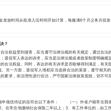
金发放时间从批准入伍时间开始计算，每服满6个月义务兵役发
决？
权益受到侵害，应当遵守法律法规的有关规定，通过合法的
益；退役军人表达的诉求，应当是法律法规或者政策制度明确规
指的合法权益。同时，表达的有关诉求是否能够得到满足，有关
益。另一方面，退役军人维权应当选择合法的渠道，遵守相关
定的要求，依法理性进行信访，严守国家法律政策底线，切不可
至与境外势力勾连，肆意践踏党纪国法、破坏社会稳定，使有理
领优待证的应符合以下条件： （一）外省户籍常住我省的
2、在常住地缴纳社会保险二年以上；3、有工作单位的，由工