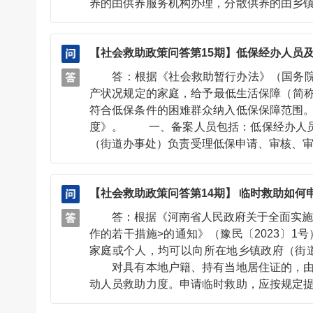
养的由供养服务机构办理，分散供养的由乡
5.对符合规定标准的住房困难的分散供养
助。 6.教育部门对在义务教育、高中教
【社会救助政策问答第15期】低保经办人员
县级民政部门或乡镇人民政府（街道办事处）。咨
答：根据《社会救助暂行办法》（国务院令
产状况规定的家庭，给予最低生活保障（简
符合低保条件的困难群众纳入低保保障范围
度》。 一、备案人员包括：低保经办人员、
（街道办事处）负责受理低保申请、审核、
女、外孙子女等。 三、备案内容包括：低
情况等。 四、备案原则包括：“主动申报、
【社会救助政策问答第14期】 临时救助如何
告”指低保相关工作人员无论是否有近亲属享
理”指备案工作由低保相关工作人员工作地
答：根据《河南省人民政府关于全面实施临时
河南省各级民政部门社会救助热线（https://
作的若干措施>的通知》（豫民〔2023
家庭或个人，均可以向所在地乡镇政府（街
对具有本地户籍、持有当地居住证的，由当
动人员救助力度。申请临时救助，应按规定
料的，乡镇政府（街道办事处）可先行受理