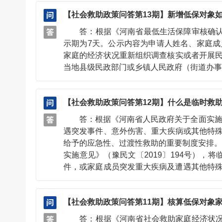
类，并通过适当方式予以公示。 （二）主
【社会救助政策问答第13期】新增低保对象
患重病等特殊情况，帮助有困难的家庭或个
助线索后，要主动核查情况，对其中符合
答：根据《河南省最低生活保障审核确认办
处）。咨询电话可从河南省各级民政部门社会救助
示期为7天。公示内容为申请人姓名、家庭
家庭的经济状况重新组织调查核实或者开
当地县级民政部门或乡镇人民政府（街道办事处）
【社会救助政策问答第12期】什么是临时救
答：根据《河南省人民政府关于全面实施临时
遇突发事件、意外伤害、重大疾病或其他特
给予的应急性、过渡性救助的重要制度安排。
实施意见》（豫民文〔2019〕194号）
件，或家庭成员突发重大疾病及遭遇其他特
本生活难以维持，需立即采取救助措施防止
降，或因教育、医疗等生活必需支出突然大
【社会救助政策问答第11期】核算低保对象
收入应低于当地上年度人均可支配收入，且
办法，不得将临时救助对象仅限定为最低生
答：根据《河南省社会救助家庭经济状况认