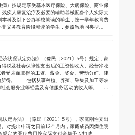
性病）按规定享受基本医疗保险、大病保险、商业保
。残疾人康复治疗及必要的辅助器械配备个人实际支
制本科及以下公办学校就读的学生，按一学年教育费
办非义务教育阶段就读的学生，参照当地同类型公办
最低生活保障标准的30%予以扣减。 （五）县级
状况认定办法》（豫民〔2021〕5号）规定，家
所得税及社会保障性支出后的工资性收入、经营净收
者受雇而取得的工资、薪金、奖金、劳动分红、津
动所得。 包括从事种植、养殖、采集及加工等农
业和社会服务业等经营及有偿服务活动的收入等。
息、有价证券红利、储蓄性保险投资以及其它股息和
房产以及其它不动产收入等。 （四）转移净收入。
织对居民的各种经常性转移支付和居民之间的经常性
、接受捐赠（赠送）收入等；转移性支出指居民对国
定办法》（豫民〔2021〕5号），家庭刚性支出
及其他经常转移支出等。 （五）应当计入家庭收入
。对提出申请之日前12个月内，家庭成员因病住院
金、补助金、优待金、立功荣誉金、护理费等；新
负符合规定的医疗费用按实际支付金额予以扣减。