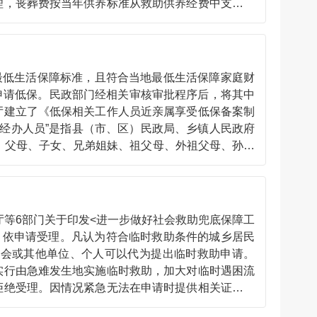
理，丧葬费按当年供养标准从救助供养经费中支出。
放住房租赁补贴、农村危房改造等方式给予住房救
按照有关规定给予教育救助。 具体情况请咨询当地
？
.henan.gov.cn）查询。
最低生活保障标准，且符合当地最低生活保障家庭财
申请低保。民政部门经相关审核审批程序后，将其中
厅建立了《低保相关工作人员近亲属享受低保备案制
经办人员”是指县（市、区）民政局、乡镇人民政府
、父母、子女、兄弟姐妹、祖父母、外祖父母、孙子
属享受低保情况、低保相关工作人员承诺及动态管理
人员需对近亲属享受低保情况主动登记备查；“零报
属享受低保情况作为动态管理的复核重点；“属地管
部门或乡镇人民政府（街道办事处）。咨询电话可从
等6部门关于印发<进一步做好社会救助兜底保障工
）依申请受理。凡认为符合临时救助条件的城乡居民
员会或其他单位、个人可以代为提出临时救助申请。
行由急难发生地实施临时救助，加大对临时遇困流
拒绝受理。因情况紧急无法在申请时提供相关证明材
据本地实际，明确申请临时救助应提供的证明材料种