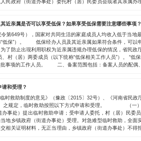
镇人民政府（街道办事处）委托村（居）民委员会或者其亲属办
特困人员,由住房城乡建设部门通过配租公共租赁住房、发
育(含中等职业教育)、普通高等教育阶段就学的特困人员,
及其近亲属是否可以享受低保？如果享受低保需要注意哪些事项
询电话可从河南省各级民政部门社会救助热线（https://mzt
第649号），国家对共同生活的家庭成员人均收入低于当地
称“低保”）。 低保经办人员及其近亲属如果符合条件，可以
。为了防止出现利用职权为近亲属违规办理低保的情况，省民政
村（居）两委成员（以下统称“低保相关工作人员”）。 “低保
审批事项的工作人员。 二、备案范围包括：备案人员的配偶
保相关工作人员及其近亲属基本情况、低保 相关工作人员近亲
零报告、重点核查、属地管理”。“主动申报”指低保相关工作
申请和受理？
受低保均需填报登记；“重点核查”指对低保相关工作人员近亲
县（市、区）民政部门负责。 具体情况请咨询当地县级民政
救助制度的意见》（豫政〔2015〕32号）、《河南省民政厅
mzt.henan.gov.cn）查询。
〕1号）之规定，临时救助按照以下方式申请和受理。 （一
道办事处）提出临时救助申请；受申请人委托，村（居）民委
地乡镇政府（街道办事处）受理。对急难型临时救助，全面实
提交相关证明材料，无正当理由，乡镇政府（街道办事处）不得
，紧急情况解除后，按规定补齐相关证明材料。县级政府要根