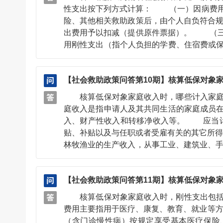
性支出按下列方式计算： （一）因病费用
险、其他相关救助政策后，由个人自负符合
出费用予以扣减（提供原件票据）。 （三
用刚性支出（指个人负担的学费、住宿费或
学校教育费用刚性支出标准予以扣减。 （
以上人民政府规定的其他家庭收
【社会救助政策问答第10期】核算低保对象
核算低保对象家庭收入时，哪些计入家庭收
庭收入是指申请人及其共同生活的家庭成员
入、财产性收入和转移净收入等。 应当计
贴、补贴以及与任职或者受雇有关的其它所
林牧渔业的生产收入，从事工业、建筑业、
（三）财产性收入。包括动产收入和不动产
红利等收入，集体财产收入分红和其它动产
【社会救助政策问答第11期】核算低保对象
转移净收入指转移性收入扣减转移性支出之
收入转移，包括赡养（抚养、扶养）费、离
核算低保对象家庭收入时，刚性支出包括哪
家、企事业单位、社会组织、居民的经常性
费用主要指用于医疗、康复、教育、就业等
的其它收入。 以下各项不计入家庭收入范
（含门诊慢性病）按规定享受基本医疗保