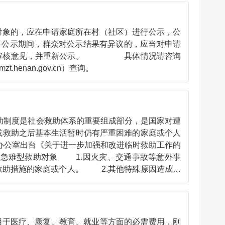
要及时核实辖区居民遭遇突发事件、意外事故、罹
在发现或接到有关部门、社会组织、公民个人报告救
咨询当地县级民政部门或乡镇人民政府（街道办事
对象的，应在申请家庭所在村（社区）进行公示，公
。公示期间，群众对公示结果有异议的，应当对申请
新提出审核意见，并重新公示。 具体情况请咨询
zt.henan.gov.cn）查询。
助制度是社会救助体系的重要组成部分，是国家对遭
或救助之后基本生活暂时仍有严重困难的家庭或个人
办公室出台《关于进一步加强和改进临时救助工作的
）急难型救助对象 1.因火灾、交通事故等意外事
救助措施的家庭或个人。 2.其他特殊原因造成基
型救助对象 因客观原因造成家庭收入突然大幅下
现严重困难的家庭或个人。原则上其家庭人均可支配
要进一步细化明确临时救助适用范围和救助对象认定
市民政局社会救助科：0391—6686113
用于医疗、康复、教育、就业等方面的必需费用，刚