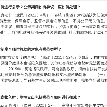
动发现受理。乡镇政府（街道办事处）、村（居）民委员会
如何进行公示？公示期间如有异议，应如何处理？
人提出救助申请。 乡镇政府（街道办事处）或县级民政部门
临时救助条件的，要协助其申请救助并受理。 具体情况请
法》（豫民〔2022〕4号），乡镇（街道）对拟确认为低保
热线（https://mzt.henan.gov.cn）查询。
成员数量、保障金额、监督举报电话等信息，不得公开无关信息
展民主评议。调查或民主评议结束后，乡镇（街道）应当重
。咨询电话可从河南省各级民政部门社会救助热线（https://m
助制度？临时救助的对象有哪些类型？
救助制度的意见》（豫政〔2015〕32号）之规定，临时救
殊原因导致基本生活陷入困境，其他社会救助制度暂时无法覆盖
 2019年，河南省民政厅、河南省财政厅、河南省扶贫开发
，将临时救助对象分为急难型救助对象和支出型救助对象 （一
殊困难等原因，导致基本生活暂时出现严重困难、需要立即采取
造成人员死亡、伤残等严重后果的家庭或个人。 （二）支出
幅增加暂时超出家庭承受能力，导致一定时期内家庭基本生活出
家庭收入时，刚性支出包括哪些？如何进行扣减？
家庭财产状况符合当地有关规定。 同时要求，各地民政部门
活保障家庭、特困人员等特定人群。 具体情况请咨询济源
定办法》（豫民〔2021〕5号），家庭刚性支出费用主要指