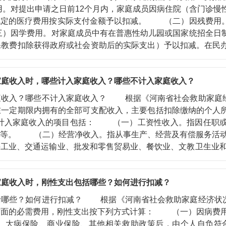
。对提出申请之日前12个月内，家庭成员因病住院（含门诊慢
规定的医疗费用按实际支付金额予以扣减。 （二）因残费用
）因学费用。对家庭成员中有在普惠性幼儿园或国家统招全日
保教费扣除获得政府或社会资助后的实际支出）予以扣减。在民
四）必要就业成本。对就业人员就业成本按照务工地同期城市
入和刚性支出。
家庭收入时，哪些计入家庭收入？哪些不计入家庭收入？
入？哪些不计入家庭收入？ 根据《河南省社会救助家庭经济
在一定期限内拥有的全部可支配收入，主要包括扣除缴纳的个人
入家庭收入的项目包括： （一）工资性收入。指因任职或
得等。 （二）经营净收入。指从事生产、经营及有偿服务活
手工业、交通运输业、批发和零售贸易业、餐饮业、文教卫生
收入。动产收入是指出让无形资产、特许权等收入，储蓄存款利
收入等。不动产收入是指转租承包土地经营权、出租或者出让
家庭收入时，刚性支出包括哪些？如何进行扣减？
后的收入。其中，转移性收入指国家、机关企事业单位、社会组
退休金、失业保险金、遗属补助金、赔偿收入、接受遗产收入
些？如何进行扣减？ 根据《河南省社会救助家庭经济状况认
转移支出，包括缴纳的税款、各项社会保障支出、赡养支出以
方面的必需费用，刚性支出按下列方式计算： （一）因病费用
围： （一）优待性收入。包括优抚对象按照规定享受的抚恤
险、大病保险、商业保险、其他相关救助政策后，由个人自