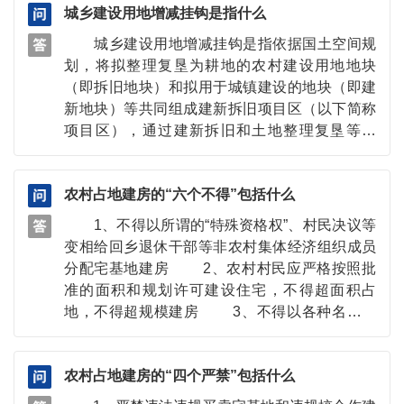
城乡建设用地增减挂钩是指什么
地块纳入复垦立项范围。增减挂钩拆旧复垦地块
要参照土地整治标准，严格验收程序，由县、市
城乡建设用地增减挂钩是指依据国土空间规
级自然资源主管部门分别组织初验和验收。拆旧
划，将拟整理复垦为耕地的农村建设用地地块
区复垦后新增耕地应为可长期稳定利用耕地，验
（即拆旧地块）和拟用于城镇建设的地块（即建
收地类和面积应与国土变更调查后的地类和面积
新地块）等共同组成建新拆旧项目区（以下简称
一致。拆旧区在最新国土变更调查成果中应为合
项目区），通过建新拆旧和土地整理复垦等措
法建设用地，地类为203的，细化调查为住宅、
施，在保证项目区内各类土地面积平衡的基础
工业、商业服务业设施、物流仓储、公共管理与
上，最终实现“增加耕地有效面积，提高耕地质
公共服务、交通运输等建设用地的面积不得低于
农村占地建房的“六个不得​”包括什么
量，节约集约利用建设用地，城乡用地布局更合
拆旧复垦区总面积的30%。拆旧复垦区应与大田
理”的目标。
1、不得以所谓的“特殊资格权”、村民决议等
相连，并与大田集中连片，与大田相连的拆旧区
变相给回乡退休干部等非农村集体经济组织成员
独立地块面积不得低于67平方米，不相连的单个
分配宅基地建房 2、农村村民应严格按照批
独立拆旧地块面积不得低于400平方米。
准的面积和规划许可建设住宅，不得超面积占
地，不得超规模建房 3、不得以各种名义违
背农民意愿强制退出宅基地和强迫农民“上楼”
4、不得违法收回农户合法取得的宅基地
农村占地建房的“四个严禁”包括什么
5、不得以退出宅基地作为农民进城落户的条
件