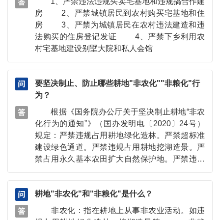
1、严禁违法违规买卖宅基地和违规搞合作建
房 2、严禁城镇居民到农村购买宅基地和住
房 3、严禁为城镇居民在农村违法建造和违
法购买的住房登记发证 4、严禁下乡利用农
村宅基地建设别墅大院和私人会馆
要坚决制止、防止哪些耕地"非农化""非粮化"行
为？
根据《国务院办公厅关于坚决制止耕地“非农
化行为的通知”》（国办发明电〔2020〕24号）
规定：严禁违规占用耕地绿化造林。严禁超标准
建设绿色通道。严禁违规占用耕地挖湖造景。严
禁占用永久基本农田扩大自然保护地。严禁违规
占用耕地从事非农建设。严禁违法违规批地用
地。 根据《国务院办公厅关于防止耕地"非粮
耕地"非农化"和"非粮化"是什么？
化"稳定粮食生产的意见》（国办发〔2020〕44
号）规定：严格规范永久基本农田上农业生产经
非农化：指在耕地上从事非农业活动。如违
营活动，禁止占用永久基本农田从事林果业以及