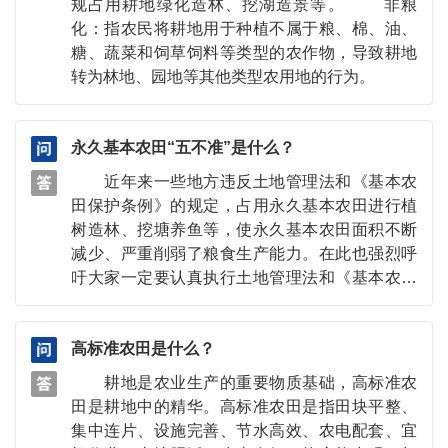
规占用耕地绿化造林、挖湖造景等。 非粮
挖塘养鱼、非法取土等破坏耕作层的行为，禁止
化：指农民将耕地用于种植不属于粮、棉、油、
闲置、荒芜永久基本农田。利用永久基本农田发
糖、蔬菜和饲草饲料等类型的农作物，导致耕地
展稻鱼、稻虾、稻蟹等综合立体种养，应当以不
转为林地、园地等其他类型农用地的行为。
破坏永久基本农田为前提，沟坑占比要符合稻渔
综合种养技术规范通则标准。对工商资本违反相
关产业发展规划大规模流转耕地不种粮的“非粮
永久基本农田“五不准”是什么？
化”行为，一经发现要坚决予以纠正，并立即停止
近年来一些地方违反土地管理法和《基本农
其享受相关扶持政策。
田保护条例》的规定，占用永久基本农田进行植
树造林、挖塘养鱼等，使永久基本农田面积不断
减少、严重削弱了粮食生产能力。在此也强烈呼
吁大家一定要认真执行土地管理法和《基本农田
保护条例》，坚决制止任意改变永久基本农田用
途的行为，切实做好保护永久基本农田的“五个不
高标准农田是什么？
准”： 1.不准非农建设项目占用基本农田（法
律规定的除外）。 2.不准以退耕还林为名违
耕地是农业生产的重要物质基础，高标准农
反国土空间总体规划，将永久基本农田纳入退耕
田是耕地中的精华。高标准农田是指田块平整、
范围。 3.不准占用永久基本农田进行植树造
集中连片、设施完善、节水高效、农电配套、宜
林、发展林果业和超标准建设农田林网。 4.