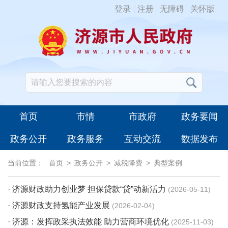
登录
注册
无障碍
关怀版
首页
市情
市政府
政务要闻
政务公开
政务服务
互动交流
数据发布
当前位置：
首页
>
政务公开
>
减税降费
>
典型案例
· 济源财政助力创业梦 担保贷款“贷”动新活力
2026-05-11
· 济源财政支持氢能产业发展
2026-02-04
· 济源：发挥政采执法效能 助力营商环境优化
2025-11-03