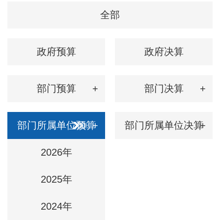
全部
政府预算
政府决算
部门预算
+
部门决算
+
部门所属单位预算
+
部门所属单位决算
+
2026年
2025年
2024年