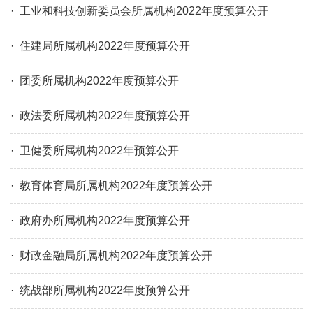
·
工业和科技创新委员会所属机构2022年度预算公开
·
住建局所属机构2022年度预算公开
·
团委所属机构2022年度预算公开
·
政法委所属机构2022年度预算公开
·
卫健委所属机构2022年预算公开
·
教育体育局所属机构2022年度预算公开
·
政府办所属机构2022年度预算公开
·
财政金融局所属机构2022年度预算公开
·
统战部所属机构2022年度预算公开