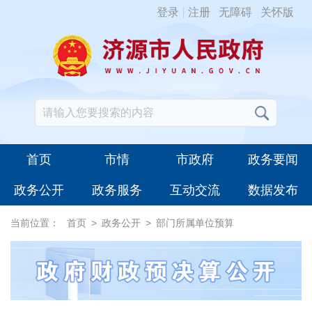
登录
注册
无障碍
关怀版
首页
市情
市政府
政务要闻
政务公开
政务服务
互动交流
数据发布
当前位置：
首页
>
政务公开
>
部门所属单位预算