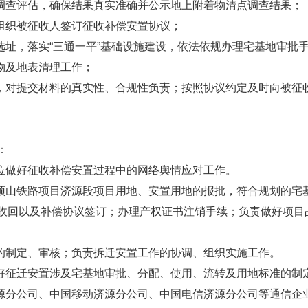
点调查评估，确保结果真实准确并公示地上附着物清点调查结果；
，组织被征收人签订征收补偿安置协议；
选址，落实“三通一平”基础设施建设，依法依规办理宅基地审批
物及地表清理工作；
金，对提交材料的真实性、合规性负责；按照协议约定及时向被征
：
单位做好征收补偿安置过程中的网络舆情应对工作。
平顶山铁路项目济源段项目用地、安置用地的报批，符合规划的宅
收回以及补偿协议签订；办理产权证书注销手续；负责做好项目
案的制定、审核；负责拆迁安置工作的协调、组织实施工作。
做好征迁安置涉及宅基地审批、分配、使用、流转及用地标准的制
济源分公司、中国移动济源分公司、中国电信济源分公司等通信企