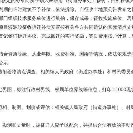
按照核定的标准向所在镇人民政府（街道办事处）拨付，由所在镇
到期的临时建筑不予补偿，依法拆除。自征收土地预公告发布之
部门组织技术服务单位进行航拍，保存成果；征收实施单位、房
项目济源段征收拆迁补偿安置按有关各方共同确认的实际清点丈
登记签订拆迁协议、完成搬迁的实行奖励，奖励费用按户计算，
结合资质等级、从业年限、收费标准、测绘等情况，依法依规选
公示
实施附着物清点调查。相关镇人民政府（街道办事处）和村民委员
定界图，标注行政村界线、权属单位界线等信息，打印1:1000
。
、照相、制图、划价或评估；相关镇人民政府（街道办事处）、村
查、勘测和丈量时，被征迁人应予以配合，并提供合法有效的不动