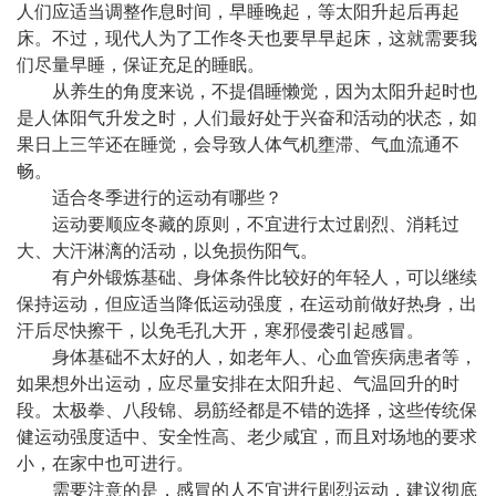
人们应适当调整作息时间，早睡晚起，等太阳升起后再起
床。不过，现代人为了工作冬天也要早早起床，这就需要我
们尽量早睡，保证充足的睡眠。
从养生的角度来说，不提倡睡懒觉，因为太阳升起时也
是人体阳气升发之时，人们最好处于兴奋和活动的状态，如
果日上三竿还在睡觉，会导致人体气机壅滞、气血流通不
畅。
适合冬季进行的运动有哪些？
运动要顺应冬藏的原则，不宜进行太过剧烈、消耗过
大、大汗淋漓的活动，以免损伤阳气。
有户外锻炼基础、身体条件比较好的年轻人，可以继续
保持运动，但应适当降低运动强度，在运动前做好热身，出
汗后尽快擦干，以免毛孔大开，寒邪侵袭引起感冒。
身体基础不太好的人，如老年人、心血管疾病患者等，
如果想外出运动，应尽量安排在太阳升起、气温回升的时
段。太极拳、八段锦、易筋经都是不错的选择，这些传统保
健运动强度适中、安全性高、老少咸宜，而且对场地的要求
小，在家中也可进行。
需要注意的是，感冒的人不宜进行剧烈运动，建议彻底