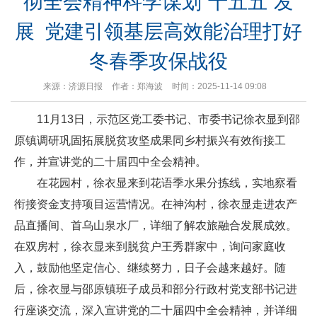
彻全会精神科学谋划“十五五”发
展 党建引领基层高效能治理打好
冬春季攻保战役
来源：济源日报
作者：郑海波
时间：2025-11-14 09:08
11月13日，示范区党工委书记、市委书记徐衣显到邵
原镇调研巩固拓展脱贫攻坚成果同乡村振兴有效衔接工
作，并宣讲党的二十届四中全会精神。
在花园村，徐衣显来到花语季水果分拣线，实地察看
衔接资金支持项目运营情况。在神沟村，徐衣显走进农产
品直播间、首乌山泉水厂，详细了解农旅融合发展成效。
在双房村，徐衣显来到脱贫户王秀群家中，询问家庭收
入，鼓励他坚定信心、继续努力，日子会越来越好。随
后，徐衣显与邵原镇班子成员和部分行政村党支部书记进
行座谈交流，深入宣讲党的二十届四中全会精神，并详细