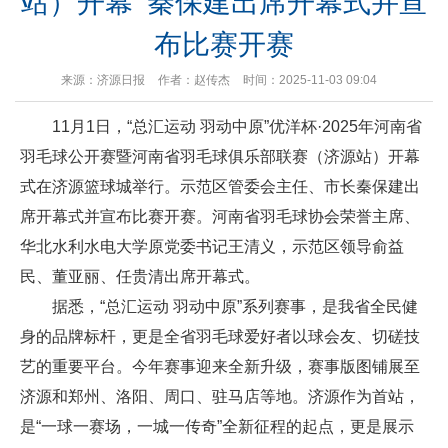
站）开幕 秦保建出席开幕式并宣
布比赛开赛
来源：济源日报
作者：赵传杰
时间：2025-11-03 09:04
11月1日，“总汇运动 羽动中原”优洋杯·2025年河南省
羽毛球公开赛暨河南省羽毛球俱乐部联赛（济源站）开幕
式在济源篮球城举行。示范区管委会主任、市长秦保建出
席开幕式并宣布比赛开赛。河南省羽毛球协会荣誉主席、
华北水利水电大学原党委书记王清义，示范区领导俞益
民、董亚丽、任贵清出席开幕式。
据悉，“总汇运动 羽动中原”系列赛事，是我省全民健
身的品牌标杆，更是全省羽毛球爱好者以球会友、切磋技
艺的重要平台。今年赛事迎来全新升级，赛事版图铺展至
济源和郑州、洛阳、周口、驻马店等地。济源作为首站，
是“一球一赛场，一城一传奇”全新征程的起点，更是展示