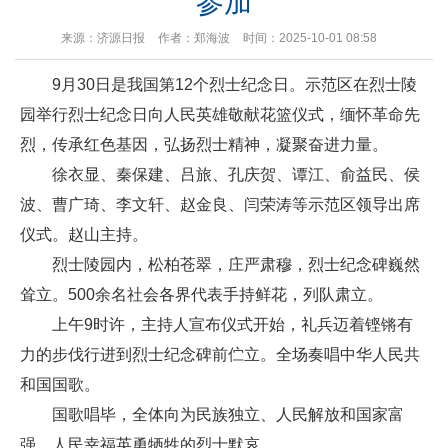
参加
来源：济源日报
作者：郑海波
时间：2025-10-01 08:58
9月30日是我国第12个烈士纪念日。示范区在烈士陵
园举行烈士纪念日向人民英雄敬献花篮仪式，缅怀革命先
烈，传承红色基因，弘扬烈士精神，凝聚奋进力量。
徐衣显、秦保建、吕旅、孔庆贺、谭江、俞益民、侯
波、曹广琦、李文轩、赵金良、闫荣涛等示范区领导出席
仪式。赵山主持。
烈士陵园内，松柏苍翠，庄严肃穆，烈士纪念碑巍然
耸立。500余名社会各界代表手持鲜花，列队肃立。
上午9时许，主持人宣布仪式开始，礼兵迈着铿锵有
力的步伐行进到烈士纪念碑前伫立。全场奏唱中华人民共
和国国歌。
国歌唱毕，全体向为民族独立、人民解放和国家富
强、人民幸福英勇牺牲的烈士默哀。