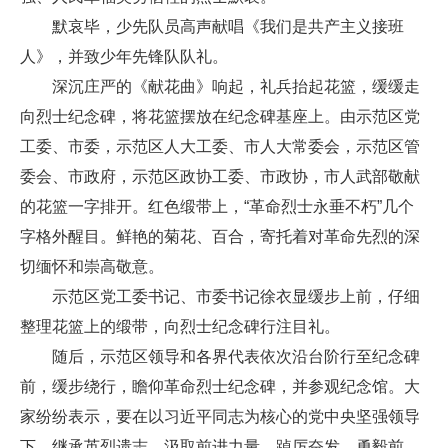
默哀毕，少先队员高声献唱《我们是共产主义接班
人》，并致少年先锋队队礼。
深沉庄严的《献花曲》响起，礼兵抬起花篮，缓缓走
向烈士纪念碑，将花篮摆放在纪念碑基座上。由示范区党
工委、市委，示范区人大工委、市人大常委会，示范区管
委会、市政府，示范区政协工委、市政协，市人武部敬献
的花篮一字排开。红色缎带上，“革命烈士永垂不朽”几个
字格外醒目。鲜艳的菊花、百合，寄托着对革命先烈的深
切缅怀和崇高敬意。
示范区党工委书记、市委书记徐衣显缓步上前，仔细
整理花篮上的缎带，向烈士纪念碑行注目礼。
随后，示范区领导和各界代表依次沿台阶行至纪念碑
前，缓步绕行，瞻仰革命烈士纪念碑，并参观纪念馆。大
家纷纷表示，要在以习近平同志为核心的党中央坚强领导
下，继承英烈遗志、汲取前进力量，踔厉奋发、勇毅前