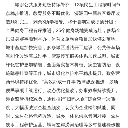
城乡公共服务短板持续补齐，12项民生工程按时间节
点稳步推进。教育服务不断优化，济源四中新校区餐厅改
造顺利完工，剩余3所学校餐厅将于暑期完成提质升级；
全民健身工程有序推进，25个健身场地完成选址，多场全
民健身赛事顺利举办，体育文旅融合项目加快谋划落地。
城市基建加快完善，多条城区道路开工建设，公共停车场
智能化改造完成过半，智慧停车服务体系加速成型。城市
绿化管护更加精细，全面落实苗木补植、病虫害防治、设
施隐患排查等工作，城市绿化养护水平稳步提升。政务营
商环境持续优化，“高效办成一件事”改革纵深推进，多项
便民事项上线运行、动态优化整改，办事效率持续提升。
涉企监管持续减负，通过推行“扫码入企”“综合查一次”制
度，大幅压减涉企检查频次，切实为企业松绑赋能。同
时，农村公路危桥改造、城乡一体化供水管网对接、农村
饮水工程养护运营、蟒河左岸涝河治理等乡村基建稳步推