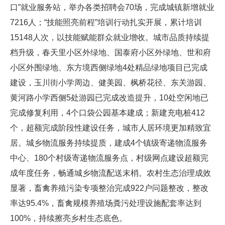
口”就业服务站，举办各类招聘会70场，完成城镇新增就业
7216人；“技能照亮前程”培训行动扎实开展，累计培训
15148人次，以技能赋能群众就业增收。城市品质持续提
档升级，春天里小区外绿地、国泰府小区外绿地、世和府
小区外围绿地、东方境西侧绿地4处精品绿地项目已完成
建设，玉川街小学周边、健美园、枫桥花径、东关游园、
黄河路小学西侧5处游园已完成改造提升，10处空闲地已
完成修复利用，4个口袋公园基本建成；新建充电桩412
个，超额完成阶段性建设任务，城市人居环境更加精致宜
居。城乡物流服务持续提质，建成4个镇级寄递物流服务
中心、180个村级寄递物流服务点，村级网点建设超额完
成年度任务，畅通城乡物流配送末梢。农村生态治理成效
显著，畜禽养殖污染专项整治完成922户问题整改，整改
率达95.4%，畜禽规模养殖场粪污处理设施配套率达到
100%，持续擦亮乡村生态底色。