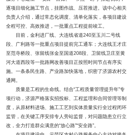
逐项目细化施工节点，挂图作战、压茬推进。该中心相关
负责人介绍，通过常态化调度、清单化落实，各项目建设
全程可控、高效推进，一批重点工程提前竣工。
目前，金利进厂线、大连线省道240至玉川二号线
段、广利路等一批重点项目提前完工通车；大连线王才庄
至范寺桥段、张留线张金至国道208段、卫留线卫庄至黄
河大道西段等一批路网改善项目正按照时间节点有序实
施。一条条民生路、产业路加快落地，织密了济源农村交
通网。
质量是工程的生命线。结合“工程质量管理提升年”专
项行动，济源严格落实招投标、工程监理和合同管理等制
度，从原材料进场、施工工艺到实体质量实行全过程闭环
监管，在关键工序安排专人旁站监督，对问题隐患立行立
改，全力打造群众满意的“放心路”“安全路”。
在项目建设中，示范区农村公路服务中心主动对接各