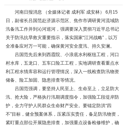
河南日报消息 （全媒体记者 成利军 成安林） 6月15
日，副省长吕国范赴济源示范区、焦作市调研黄河流域防
汛备汛工作并到沁河巡河，强调要深入贯彻习近平总书记
关于防汛抗旱救灾重要指示，落实国家“江河战略”，以万
全准备应对万一可能，确保黄河安全度汛、持久安澜。
吕国范先后来到西霞院、小浪底水利枢纽工程，河口
村水库，五龙口、五车口险工工程，实地调研查看重点水
利工程水情库容和运行管理情况，深入一线检查防汛物资
储备、险工加固、隐患排查等情况。
吕国范强调，要坚持人民至上、生命至上，立足防大
汛、抢大险，严格执行汛期调度指令，加强险工段堤岸防
护，全力守护人民群众生命财产安全。要锚定防洪“四
不”目标，健全预案体系，压紧压实责任，备足防汛物资，
紧盯重点部位开展隐患排查，加强重点设备检修维护，确