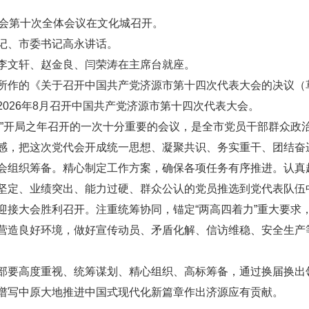
员会第十次全体会议在文化城召开。
记、市委书记高永讲话。
李文轩、赵金良、闫荣涛在主席台就座。
所作的《关于召开中国共产党济源市第十四次代表大会的决议（
026年8月召开中国共产党济源市第十四次代表大会。
五”开局之年召开的一次十分重要的会议，是全市党员干部群众政
感，把这次党代会开成统一思想、凝聚共识、务实重干、团结奋
会组织筹备。精心制定工作方案，确保各项任务有序推进。认真
坚定、业绩突出、能力过硬、群众公认的党员推选到党代表队伍
接大会胜利召开。注重统筹协同，锚定“两高四着力”重大要求，对标
营造良好环境，做好宣传动员、矛盾化解、信访维稳、安全生产
部要高度重视、统筹谋划、精心组织、高标筹备，通过换届换出
谱写中原大地推进中国式现代化新篇章作出济源应有贡献。