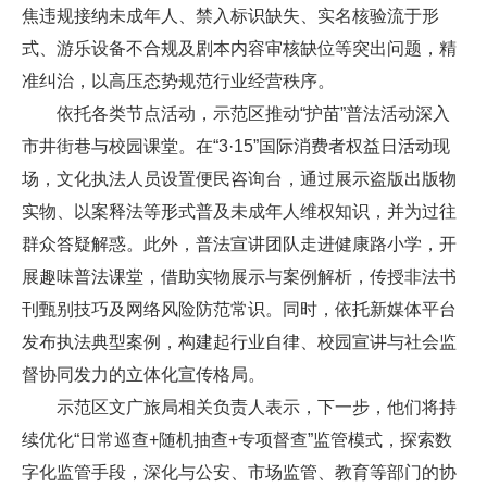
焦违规接纳未成年人、禁入标识缺失、实名核验流于形
式、游乐设备不合规及剧本内容审核缺位等突出问题，精
准纠治，以高压态势规范行业经营秩序。
依托各类节点活动，示范区推动“护苗”普法活动深入
市井街巷与校园课堂。在“3·15”国际消费者权益日活动现
场，文化执法人员设置便民咨询台，通过展示盗版出版物
实物、以案释法等形式普及未成年人维权知识，并为过往
群众答疑解惑。此外，普法宣讲团队走进健康路小学，开
展趣味普法课堂，借助实物展示与案例解析，传授非法书
刊甄别技巧及网络风险防范常识。同时，依托新媒体平台
发布执法典型案例，构建起行业自律、校园宣讲与社会监
督协同发力的立体化宣传格局。
示范区文广旅局相关负责人表示，下一步，他们将持
续优化“日常巡查+随机抽查+专项督查”监管模式，探索数
字化监管手段，深化与公安、市场监管、教育等部门的协