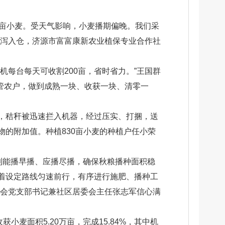
余亩小麦。受天气影响，小麦播期偏晚。我们采
倾泻入仓，济源市富富康新农业植保专业合作社
每台每天可收割200亩，省时省力。”王国群
托管农户，做到成熟一块、收获一块、清零一
，秸秆被迅速拦入机器，经过压实、打捆，送
的附加值。种植830亩小麦的种植户任小荣
到能播早播、应播尽播，确保秋粮播种面积稳
着设定路线匀速前行，有序进行施肥、播种工
委会党支部书记兼社区居委会主任张志军信心满
小麦面积5.20万亩，完成15.84%，其中机