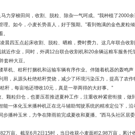
马力穿梭田间，收割、脱粒、除杂一气呵成。“我种植了2000
管理。如今，小麦长势喜人，好于预期。”看到饱满的金色麦粒
看。
凌晨四五点起床收割、脱粒、晒粮，费时费力。这几年联合收割机
械就近作业，同时，外调12台联合收割机和20余辆运粮车服务
米并套种大豆。
搂草机、秸秆打捆机和运输车辆有
序作业。伴随着机器的轰鸣声
利用，从源头杜绝秸秆焚烧，减少了环境污染压力，提高了农作物
秸秆，每亩地还增收10元，真是一举两得的大好事。”
尽收、颗粒归仓，也要压茬推进夏种工作，注重收种紧密衔接，做
智能一体化玉米播种机正在北斗辅助驾驶系统的精准定位下，沿
，同步播种玉米，力争在降雨前完成夏收和夏播。”西马头社区居
2万亩。截至6月2日15时，当日收获小麦面积2.98万亩，累计收获