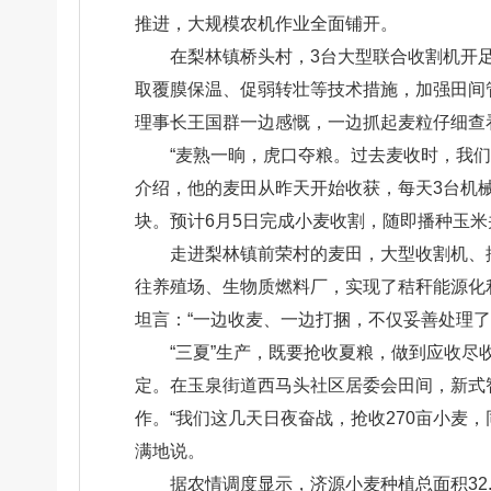
推进，大规模农机作业全面铺开。
在梨林镇桥头村，3台大型联合收割机开足
取覆膜保温、促弱转壮等技术措施，加强田间
理事长王国群一边感慨，一边抓起麦粒仔细查
“麦熟一晌，虎口夺粮。过去麦收时，我们
介绍，他的麦田从昨天开始收获，每天3台机
块。预计6月5日完成小麦收割，随即播种玉
走进梨林镇前荣村的麦田，大型收割机、
往养殖场、生物质燃料厂，实现了秸秆能源化
坦言：“一边收麦、一边打捆，不仅妥善处理了
“三夏”生产，既要抢收夏粮，做到应收
定。在玉泉街道西马头社区居委会田间，新式
作。“我们这几天日夜奋战，抢收270亩小麦
满地说。
据农情调度显示，济源小麦种植总面积32.8