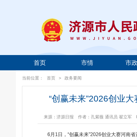
首页
市情
市
当前位置：
首页
>
政务要闻
“创赢未来”2026创
来源：济源日报
作者：孔紫薇 通讯员 翟立军
6月1日，“创赢未来”2026创业大赛