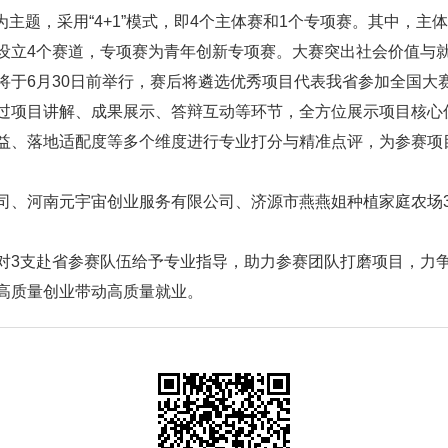
为主题，采用“4+1”模式，即4个主体赛和1个专项赛。其中，主
，设立4个赛道，专项赛为青年创新专项赛。大赛突出社会价值与
将于6月30日前举行，赛后将遴选优秀项目代表我省参加全国大
过项目讲解、成果展示、答辩互动等环节，全方位展示项目核心
益、落地适配度等多个维度进行专业打分与精准点评，为参赛项
司、河南元宇宙创业服务有限公司、济源市燕燕姐种植家庭农场
对3支赴省参赛队伍给予专业指导，助力参赛团队打磨项目，力
高质量创业带动高质量就业。