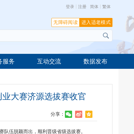
登录
注册
简体
繁体
无障碍阅读
进入适老模式
务服务
互动交流
数据发布
”创业大赛济源选拔赛收官
分享：
支参赛队伍脱颖而出，顺利晋级省级选拔赛。