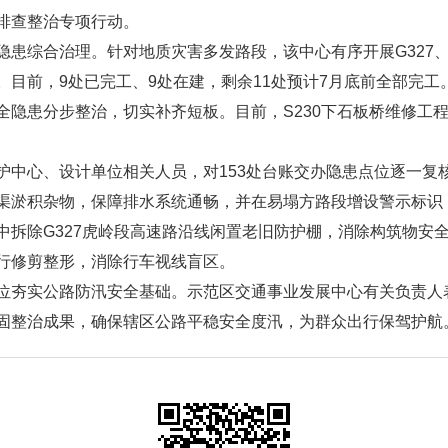
排查整治专项行动。
患综合治理。针对地质灾害多发路段，该中心有序开展G327、S3
目前，9处已完工、9处在建，剩余11处预计7月底前全部完工
隐患分步整治，切实补齐短板。目前，S230下石板桥维修工程
。
中心、设计单位相关人员，对153处台账交办隐患点位逐一复核
渠淤积杂物，保障排水系统通畅，并在易塌方路段增设警示标识
拆除G327虎岭段高速路沿线闲置老旧防护棚，消除构筑物安全
行修剪整形，消除行车视线盲区。
位夯实公路防汛安全基础。示范区交通事业发展中心有关负责人
固整治成果，确保辖区公路平稳安全度汛，为群众出行保驾护航