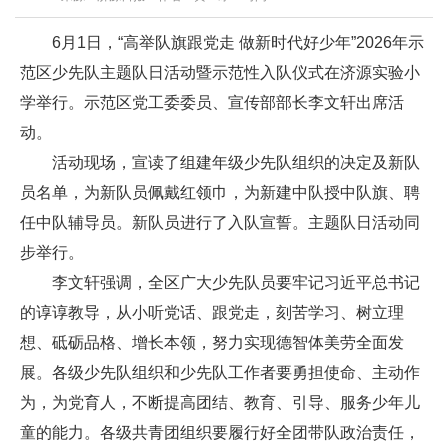
6月1日，“高举队旗跟党走 做新时代好少年”2026年示
范区少先队主题队日活动暨示范性入队仪式在济源实验小
学举行。示范区党工委委员、宣传部部长李文轩出席活
动。
活动现场，宣读了组建年级少先队组织的决定及新队
员名单，为新队员佩戴红领巾，为新建中队授中队旗、聘
任中队辅导员。新队员进行了入队宣誓。主题队日活动同
步举行。
李文轩强调，全区广大少先队员要牢记习近平总书记
的谆谆教导，从小听党话、跟党走，刻苦学习、树立理
想、砥砺品格、增长本领，努力实现德智体美劳全面发
展。各级少先队组织和少先队工作者要勇担使命、主动作
为，为党育人，不断提高团结、教育、引导、服务少年儿
童的能力。各级共青团组织要履行好全团带队政治责任，