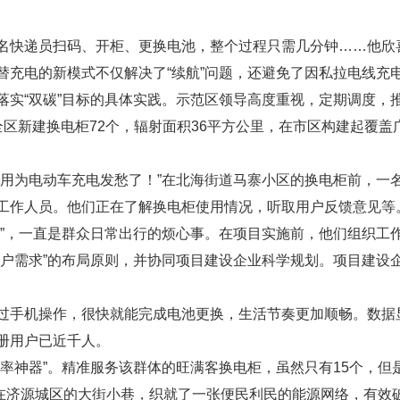
名快递员扫码、开柜、更换电池，整个过程只需几分钟……他欣
替充电的新模式不仅解决了“续航”问题，还避免了因私拉电线充
落实“双碳”目标的具体实践。示范区领导高度重视，定期调度，
区新建换电柜72个，辐射面积36平方公里，在市区构建起覆盖
不用为电动车充电发愁了！”在北海街道马寨小区的换电柜前，一
工作人员。他们正在了解换电柜使用情况，听取用户反馈意见等
大”，一直是群众日常出行的烦心事。在项目实施前，他们组织工
用户需求”的布局原则，并协同项目建设企业科学规划。项目建设
过手机操作，很快就能完成电池更换，生活节奏更加顺畅。数据
册用户已近千人。
率神器”。精准服务该群体的旺满客换电柜，虽然只有15个，但是
分布在济源城区的大街小巷，织就了一张便民利民的能源网络，有