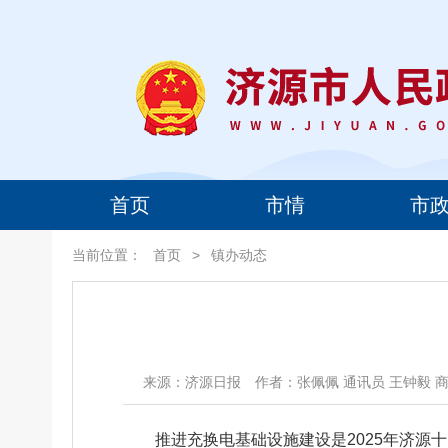
首页
市情
市
当前位置：
首页
>
镇办动态
来源：济源日报
作者：张佩佩 通讯员 王钟毅 
推进充换电基础设施建设是2025年济源