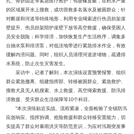
扎、骨折固定等紧急医疗救护；驾驶橡皮艇，在积水严重
的区域展开水上搜救，成功营救多名落水及被困群众；针
对断崖和河道等特殊地形，利用专业绳索进行伤员担架崖
壁提升、伤员担架陪护崖壁下放等高空救援，确保受困人
员安全脱险；科学排涝，加快恢复生产生活秩序，调集多
台抽水泵和排涝泵，对低洼地带进行紧急排水作业，有效
缓解内涝问题。同时，组织人员清理河道淤堵物，疏通排
水系统，防止次生灾害发生。
采访中，记者了解到，本次演练设置预警报警、组织
群众紧急撤离、组建指挥部、转移被困群众、紧急救护、
搜救犬及无人机搜索、水上救援、高空绳索救援、防汛排
涝救援、受灾群众生活保障等10个科目。
“本次演练贴近实战、流程紧凑，全面检验了全镇防汛
应急响应、指挥协调、抢险救援和群众转移安置能力，切
实提高了群众对暴雨洪灾等防范意识，为应对汛期突发事