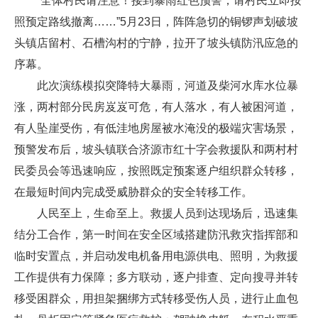
“全体村民请注意！接到暴雨红色预警，请村民立即按
照预定路线撤离……”5月23日，阵阵急切的铜锣声划破坡
头镇店留村、石槽沟村的宁静，拉开了坡头镇防汛应急的
序幕。
此次演练模拟突降特大暴雨，河道及柴河水库水位暴
涨，两村部分民房岌岌可危，有人落水，有人被困河道，
有人坠崖受伤，有低洼地房屋被水淹没的极端灾害场景，
预警发布后，坡头镇联合济源市红十字会救援队和两村村
民委员会等迅速响应，按照既定预案逐户组织群众转移，
在最短时间内完成受威胁群众的安全转移工作。
人民至上，生命至上。救援人员到达现场后，迅速集
结分工合作，第一时间在安全区域搭建防汛救灾指挥部和
临时安置点，并启动发电机备用电源供电、照明，为救援
工作提供有力保障；多方联动，逐户排查、定向搜寻并转
移受困群众，用担架捆绑方式转移受伤人员，进行止血包