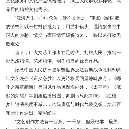
文化服务和文化产品供给能力，满足人民群众多样化、高
品质的精神文化需求。
“江海万里，心中念你，便不觉遥远。”电影《给阿嬷
的情书》以一封封侨批为引，用质朴镜头、温情叙事将中
国人的乡愁、情义与家国情怀娓娓道来，上映以来打动无
数观众。
当下，广大文艺工作者立足时代、扎根人民，推出一
批思想精深、艺术精湛、制作精良的优秀作品。
纪念中国人民抗日战争暨世界反法西斯战争胜利80周
年文艺晚会《正义必胜》以史诗格局回望峥嵘岁月，《哪
吒之魔童闹海》等国风作品风靡海内外，《太平年》《沉
默的荣耀》等剧集热播出圈，舞剧《只此青绿》《红楼
梦》巡演热度不减……传统底蕴与时代气质交织，文艺百
花园佳作迭出、精彩纷呈。
“文艺创作方法有一百条、一千条，但最根本、最关