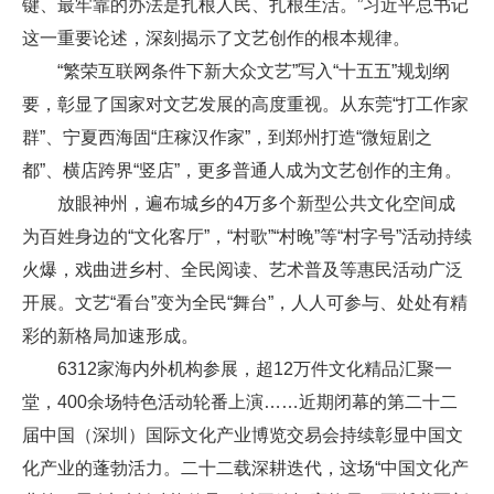
键、最牢靠的办法是扎根人民、扎根生活。”习近平总书记
这一重要论述，深刻揭示了文艺创作的根本规律。
“繁荣互联网条件下新大众文艺”写入“十五五”规划纲
要，彰显了国家对文艺发展的高度重视。从东莞“打工作家
群”、宁夏西海固“庄稼汉作家”，到郑州打造“微短剧之
都”、横店跨界“竖店”，更多普通人成为文艺创作的主角。
放眼神州，遍布城乡的4万多个新型公共文化空间成
为百姓身边的“文化客厅”，“村歌”“村晚”等“村字号”活动持续
火爆，戏曲进乡村、全民阅读、艺术普及等惠民活动广泛
开展。文艺“看台”变为全民“舞台”，人人可参与、处处有精
彩的新格局加速形成。
6312家海内外机构参展，超12万件文化精品汇聚一
堂，400余场特色活动轮番上演……近期闭幕的第二十二
届中国（深圳）国际文化产业博览交易会持续彰显中国文
化产业的蓬勃活力。二十二载深耕迭代，这场“中国文化产