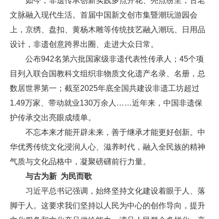
如今，非遗传承创新实践多点开花、亮点纷呈，古老
文脉融入现代生活。首届中国新文创市集暨潮玩游园会
上，京绣、盘扣、黄杨木雕等传统技艺融入潮玩、日用品
设计，非遗创意跨界出圈、走进大众日常。
公布942名第六批国家级非遗代表性传承人；45个项
目列入联合国教科文组织非物质文化遗产名录、名册，总
数居世界第一；截至2025年底全国共建设非遗工坊超过
1.49万家、带动就业130万余人……近年来，中国非遗保
护传承交出亮眼成绩单。
不忘本来才能开辟未来，善于继承才能更好创新。中
华优秀传统文化浸润人心、滋养时代，融入全民族的精神
气质与文化品格中，凝聚磅礴前行力量。
与古为新 为民而歌
习近平总书记强调，始终坚持文化建设着眼于人、落
脚于人。这要求我们坚持以人民为中心的创作导向，提升