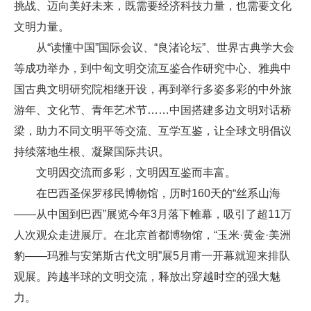
挑战、迈向美好未来，既需要经济科技力量，也需要文化
文明力量。
从“读懂中国”国际会议、“良渚论坛”、世界古典学大会
等成功举办，到中匈文明交流互鉴合作研究中心、雅典中
国古典文明研究院相继开设，再到举行多姿多彩的中外旅
游年、文化节、青年艺术节……中国搭建多边文明对话桥
梁，助力不同文明平等交流、互学互鉴，让全球文明倡议
持续落地生根、凝聚国际共识。
文明因交流而多彩，文明因互鉴而丰富。
在巴西圣保罗移民博物馆，历时160天的“丝系山海
——从中国到巴西”展览今年3月落下帷幕，吸引了超11万
人次观众走进展厅。在北京首都博物馆，“玉米·黄金·美洲
豹——玛雅与安第斯古代文明”展5月甫一开幕就迎来排队
观展。跨越半球的文明交流，释放出穿越时空的强大魅
力。