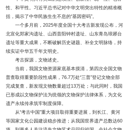
性、和平性。习近平总书记对中华文明突出特性的精准概
括，揭示了中华民族生生不息的“基因密码”。
一个多月前，2025年度全国十大考古新发现公布，河
北宣化郑家沟遗址、山西昔阳钟村遗址、山东青岛琅琊台
遗址等重大成果，不断破解历史谜题、补全文明脉络，持
续实证中华五千年文明史。
考古探源，文物述史。
当前，我国文物资源家底基本摸清，第四次全国文物
普查取得重要阶段性成果，76.7万处“三普”登记文物全部
完成复查，新发现文物数量超过13万处；与此同时，我国
已形成以文物保护法为统领的文物保护法律体系，为文化
遗产永续传承筑牢制度保障。
从“考古中国”重大项目取得重要进展，到长江、黄河
等国家文化公园建设稳步推进；从我国世界遗产总数达60
项，到更多人关注流失文物艺术品回归祖国，全社会文物