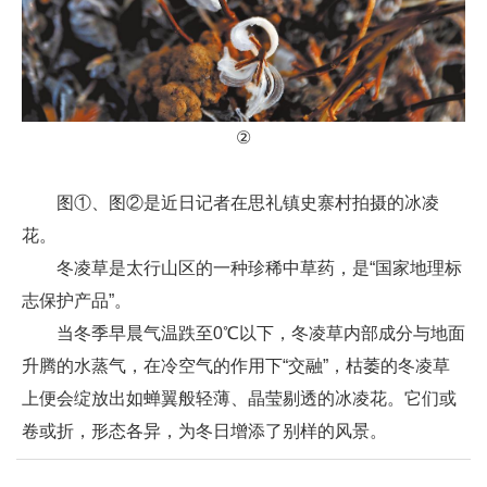
②
图①、图②是近日记者在思礼镇史寨村拍摄的冰凌
花。
冬凌草是太行山区的一种珍稀中草药，是“国家地理标
志保护产品”。
当冬季早晨气温跌至0℃以下，冬凌草内部成分与地面
升腾的水蒸气，在冷空气的作用下“交融”，枯萎的冬凌草
上便会绽放出如蝉翼般轻薄、晶莹剔透的冰凌花。它们或
卷或折，形态各异，为冬日增添了别样的风景。