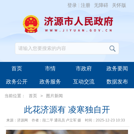
登录
注册
无障碍
关怀版
首页
市情
市政府
政务要闻
政务公开
政务服务
互动交流
数据发布
当前位置：
首页
>
图片新闻
此花济源有 凌寒独自开
来源：济源网
作者：段二平 通讯员 卢立军 摄
时间：2025-12-23 10:33