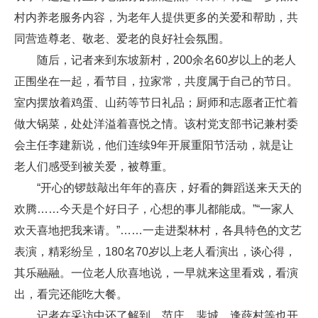
村内养老服务内容，为老年人提供更多的关爱和帮助，共
同营造尊老、敬老、爱老的良好社会氛围。
随后，记者来到东坡新村，200余名60岁以上的老人
正围坐在一起，看节目，拉家常，共度属于自己的节日。
室内摆放着鸡蛋、山药等节日礼品；厨师和志愿者正忙着
做大锅菜，处处洋溢着喜悦之情。该村党支部书记兼村委
会主任李建新说，他们连续9年开展重阳节活动，就是让
老人们感受到被关爱，被尊重。
“开心的锣鼓敲出年年的喜庆，好看的舞蹈送来天天的
欢腾……今天是个好日子，心想的事儿都能成。”“一家人
欢天喜地把我来请。”……一走进梨林村，各具特色的文艺
表演，精彩纷呈，180名70岁以上老人看演出，谈心得，
其乐融融。一位老人欣喜地说，一早就来这里看戏，看演
出，看完还能吃大餐。
记者在采访中还了解到，范庄、裴城、逢薛村等也开