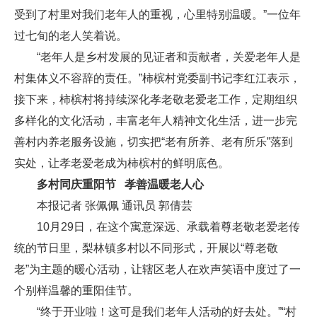
受到了村里对我们老年人的重视，心里特别温暖。”一位年
过七旬的老人笑着说。
“老年人是乡村发展的见证者和贡献者，关爱老年人是
村集体义不容辞的责任。”柿槟村党委副书记李红江表示，
接下来，柿槟村将持续深化孝老敬老爱老工作，定期组织
多样化的文化活动，丰富老年人精神文化生活，进一步完
善村内养老服务设施，切实把“老有所养、老有所乐”落到
实处，让孝老爱老成为柿槟村的鲜明底色。
多村同庆重阳节 孝善温暖老人心
本报记者 张佩佩 通讯员 郭倩芸
10月29日，在这个寓意深远、承载着尊老敬老爱老传
统的节日里，梨林镇多村以不同形式，开展以“尊老敬
老”为主题的暖心活动，让辖区老人在欢声笑语中度过了一
个别样温馨的重阳佳节。
“终于开业啦！这可是我们老年人活动的好去处。”“村