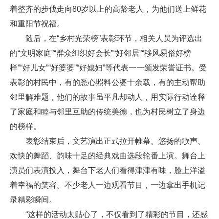
着整齐的步伐走向80岁以上的高龄老人，为他们送上鲜花
和重阳节祝福。
随后，在“乡村光荣榜”表彰环节，相关人员为评选出
的“文明家庭”“群众组织好会长”“好邻居”“移风易俗好榜
样”“好儿女”“好婆婆”“好媳妇”等代表一一颁发荣誉证书。受
表彰的村民中，有的悉心照料公婆十余载，有的主动帮助
邻里解难题，他们的故事虽平凡却动人，用实际行动诠释
了家庭和睦与邻里互助的传统美德，也为村民树立了身边
的榜样。
表彰结束后，文艺演出正式拉开帷幕。悠扬的歌声、
欢快的舞蹈、韵味十足的经典戏曲选段轮番上演。舞台上
演员们表演投入，舞台下老人们看得津津有味，脸上洋溢
着幸福的笑容。不少老人一边观看节目，一边拿出手机记
录精彩瞬间。
“这样的活动太贴心了，不仅看到了精彩的节目，还感