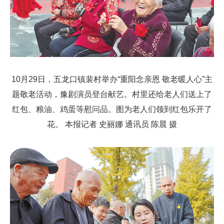
10月29日，五龙口镇裴村举办“重阳念亲恩 敬老暖人心”主
题敬老活动，豫剧演员登台献艺。村里还给老人们送上了
红包、粮油、鸡蛋等慰问品。图为老人们领到红包乐开了
花。 本报记者 史丽娜 通讯员 陈晨 摄