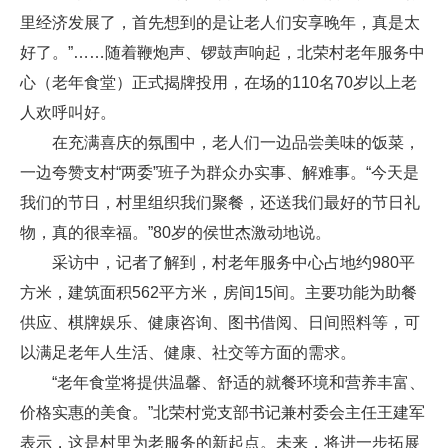
里经济发展了，首先想到的是让老人们安享晚年，真是太
好了。”……随着鞭炮声、锣鼓声响起，北荣村老年服务中
心（老年食堂）正式揭牌投用，在场的110名70岁以上老
人欢呼叫好。
在充满喜庆的氛围中，老人们一边品尝美味的饭菜，
一边夸赞支村“两委”班子为群众办实事、解难事。“今天是
我们的节日，村里组织我们聚餐，还送我们最好的节日礼
物，真的很幸福。”80岁的侯世杰激动地说。
采访中，记者了解到，村老年服务中心占地约980平
方米，建筑面积562平方米，房间15间。主要功能为助餐
供应、棋牌娱乐、健康咨询、图书借阅、日间照料等，可
以满足老年人生活、健康、社交等方面的需求。
“老年食堂将提供温馨、舒适的就餐环境和营养丰富、
价格实惠的美食。”北荣村党支部书记兼村委会主任王建军
表示，这是村里为老服务的新起点。未来，将进一步拓展