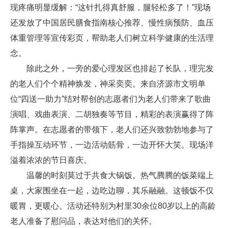
现疼痛明显缓解：“这针扎得真舒服，腿轻松多了！”现场
还发放了中国居民膳食指南核心推荐、慢性病预防、血压
体重管理等宣传彩页，帮助老人们树立科学健康的生活理
念。
除此之外，一旁的爱心理发区也排起了长队，理完发
的老人们个个精神焕发，神采奕奕。来自济源市文明单
位“四送一助力”结对帮创的志愿者们为老人们带来了歌曲
演唱、戏曲表演、二胡独奏等节目，精彩的表演赢得了阵
阵掌声。在志愿者的带领下，老人们还兴致勃勃地参与了
手指操互动环节，一边活动筋骨，一边开怀大笑。现场洋
溢着浓浓的节日喜庆。
温馨的时刻莫过于共食大锅饭。热气腾腾的饭菜端上
桌，大家围坐在一起，边吃边聊，其乐融融。这顿饭不仅
暖胃，更暖心。活动还特别为村里30余位80岁以上的高龄
老人准备了慰问品，表达对他们的关怀。