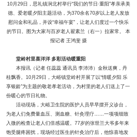
10月29日，思礼镇涧北村举行“我们的节日·重阳”孝亲承美
德、爱老暖夕阳主题活动，为370余名70岁以上老人发放
慰问金和礼品，并设“幸福午宴”，让老人们度过一个快乐
的节日。图为大家与百岁老人翟素兰（右一）拉家常。 本
报记者 王鸿斐 摄
堂岭村里喜洋洋 多彩活动暖重阳
本报讯（记者 任蕊蕊 通讯员 李沛沛）金秋送爽，丹
桂飘香。10月29日，大峪镇堂岭村开展了以“情暖夕阳 乐
享银龄”为主题的敬老孝老活动，为村里的老人们送上了一
份暖心的节日礼物。
活动现场，大峪卫生院的医护人员早早摆开义诊台，
为老人们免费量血压、测血糖、针灸理疗……一项项细致
入微的检查让老人们倍感温暖。77岁的张世兰大爷多年来
饱受腿疼困扰，现场经过医生的针灸治疗后，他惊喜地发