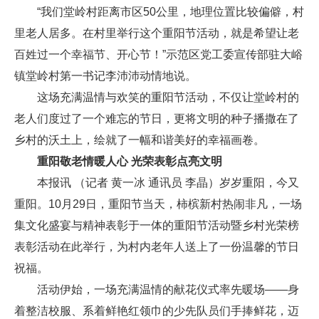
“我们堂岭村距离市区50公里，地理位置比较偏僻，村
里老人居多。在村里举行这个重阳节活动，就是希望让老
百姓过一个幸福节、开心节！”示范区党工委宣传部驻大峪
镇堂岭村第一书记李沛沛动情地说。
这场充满温情与欢笑的重阳节活动，不仅让堂岭村的
老人们度过了一个难忘的节日，更将文明的种子播撒在了
乡村的沃土上，绘就了一幅和谐美好的幸福画卷。
重阳敬老情暖人心 光荣表彰点亮文明
本报讯 （记者 黄一冰 通讯员 李晶）岁岁重阳，今又
重阳。10月29日，重阳节当天，柿槟新村热闹非凡，一场
集文化盛宴与精神表彰于一体的重阳节活动暨乡村光荣榜
表彰活动在此举行，为村内老年人送上了一份温馨的节日
祝福。
活动伊始，一场充满温情的献花仪式率先暖场——身
着整洁校服、系着鲜艳红领巾的少先队员们手捧鲜花，迈