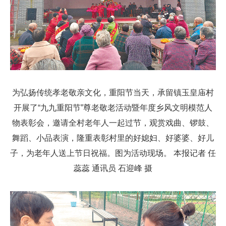
为弘扬传统孝老敬亲文化，重阳节当天，承留镇玉皇庙村
开展了“九九重阳节”尊老敬老活动暨年度乡风文明模范人
物表彰会，邀请全村老年人一起过节，观赏戏曲、锣鼓、
舞蹈、小品表演，隆重表彰村里的好媳妇、好婆婆、好儿
子，为老年人送上节日祝福。图为活动现场。 本报记者 任
蕊蕊 通讯员 石迎峰 摄