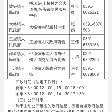
明珠苑(山楂树之恋大
坡头镇人
杜长
0391-
道西)坡头镇便民服务
民政府
红
6026121
中心
大峪镇人
张
0391-6870
大峪镇寺郎腰村市场
民政府
娟
503
王屋镇人
0391-
王屋镇人民政府西侧
王伟
民政府
6733163
邵原镇人
邵原镇豫晋大道与邵
0391-
丁洁
民政府
州大道交叉口西北角
6792296
下冶镇人
下冶镇人民政府方兴
卢更
0391-
民政府
街
生
6078009
开放时间（法定工作日）：
夏季：8：00-12：00，15：00-18：00
冬季：8：00-12：00，14：30-17：30
（三）公开时限
属于主动公开范围的政府信息，应当自该政府信息
形成或者变更之日起20个工作日内及时公开。法律、法