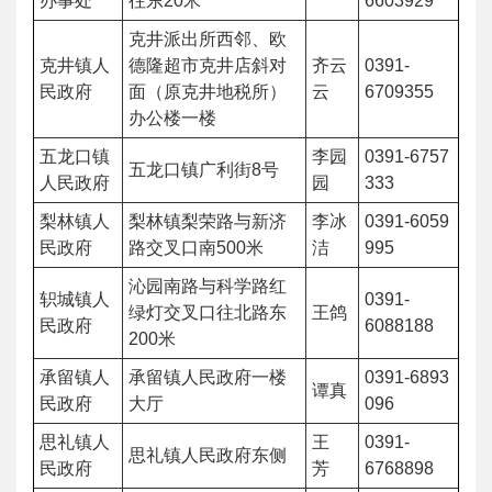
办事处
往东20米
6603929
克井派出所西邻、欧
克井镇人
德隆超市克井店斜对
齐云
0391-
民政府
面（原克井地税所）
云
6709355
办公楼一楼
五龙口镇
李园
0391-6757
五龙口镇广利街8号
人民政府
园
333
梨林镇人
梨林镇梨荣路与新济
李冰
0391-6059
民政府
路交叉口南500米
洁
995
沁园南路与科学路红
轵城镇人
0391-
绿灯交叉口往北路东
王鸽
民政府
6088188
200米
承留镇人
承留镇人民政府一楼
0391-6893
谭真
民政府
大厅
096
思礼镇人
王
0391-
思礼镇人民政府东侧
民政府
芳
6768898