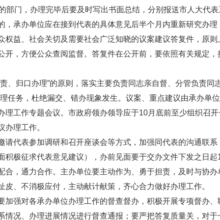
上的部门，办理完毕后要及时写出书面总结，分别报送市人大代
的，承办单位应在接到代表的具体意见后半个月内重新研究办理
众权益、社会关切及需要社会广泛知晓的议案建议答复件，原则
公开，方便公众查阅监督。答复件在公开前，要依照有关规定，
负责、归口办理”的原则，落实主要负责同志亲自督、分管负责同
化办理任务，杜绝漏交、错办现象发生。议案、重点建议由承办单
办理工作专题会议。市政府领办领导应于10月底前至少组织召
议办理工作。
邀请代表参加调研和召开座谈会等方式，加强同代表的沟通联系，
面积极征求代表意见建议），办前见面要于交办文件下发之日起
配合，通力合作。主办单位要主动作为、勇于担责，及时与协办
扯皮、不消极应付，主动献计献策，齐心合力做好办理工作。
要加强对各承办单位办理工作的督查督办，积极开展专项督办、
系情况、办理进展情况进行督查通报；要严把答复质量关，对于