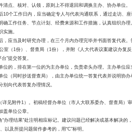
件清点、核对、认领，原则上不得退回和调换主办、协办单位。
后10个工作日内，应当确定专人与代表沟通联系，通过走访、
明确工作任务、节点计划、经费来源和工作措施，认真组织办理
织实施。
后，应当及时研究办理，在三个月内办理完毕并书面答复代表。
办公室（1份）、督查局（1份），并附《人大代表议案建议办复
职服务平台”提交答复。
单位的，排在第一位的为主办单位，负责牵头办理。主办单位应
单位（同时抄送督查局），由主办单位统一答复代表并说明协办
分别向代表答复办理情况。
文（详见附件1）。初稿经督办单位（市人大联系委办、督查局）
加盖单位公章。
角“办理结果”处注明相应标记。建议问题已经解决或基本解决的，
、以及所提问题留作参考的，用“C”标明。