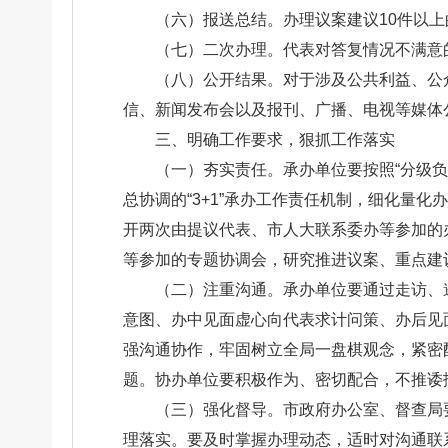
（六）报送总结。办理议案建议10件以
（七）二次办理。代表对答复情况不满意
（八）公开结果。对于涉及公共利益、公
信、新闻发布会以及报刊、广播、电视等媒体
三、明确工作要求，狠抓工作落实
（一）夯实责任。承办单位要按照“分级
总协调的“3+1”承办工作责任机制，细化量
开两次由提议代表、市人大联系委办等参加的
等参加的专题协调会，研究推进议案、重点建
（二）注重沟通。承办单位要通过走访、
意图、办中见面虚心向代表求计问策、办后见
强沟通协作，牢固树立全局一盘棋观念，紧密
题。协办单位要积极作为、密切配合，不推诿
（三）强化督导。市政府办公室、督查局
理落实。要及时掌握办理动态，适时对沟通联