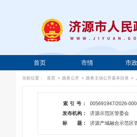
首页
市情
市
当前位置：
首页
>
政务公开
>
政务主动公开基本目录
>
索 引 号：
005691947/2026-000
发布机构：
济源示范区管委会
标 题：
济源产城融合示范区