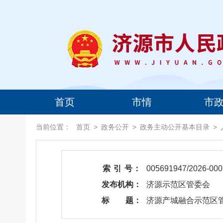
首页
市情
市
当前位置：
首页
>
政务公开
>
政务主动公开基本目录
>
索 引 号：
005691947/2026-000
发布机构：
济源示范区管委会
标 题：
济源产城融合示范区