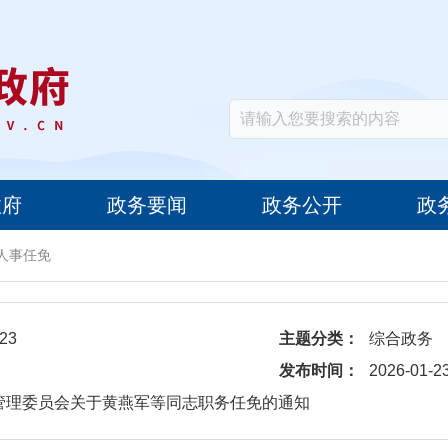
政府
政务要闻
政务公开
政
人事任免
23
主题分类：
综合政务
发布时间：
2026-01-2
管理委员会关于黄燕军等同志职务任免的通知