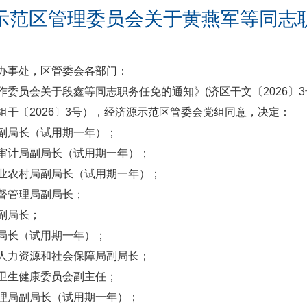
示范区管理委员会关于黄燕军等同志
办事处，区管委会各部门：
委员会关于段鑫等同志职务任免的通知》(济区干文〔2026〕
干〔2026〕3号），经济源示范区管委会党组同意，决定：
副局长（试用期一年）；
审计局副局长（试用期一年）；
业农村局副局长（试用期一年）；
督管理局副局长；
副局长；
局长（试用期一年）；
人力资源和社会保障局副局长；
卫生健康委员会副主任；
理局副局长（试用期一年）；