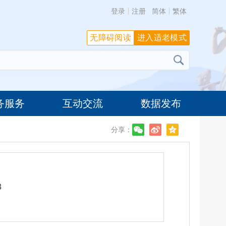
登录
注册
简体
繁体
无障碍阅读
进入适老模式
务服务
互动交流
数据发布
分享：
3