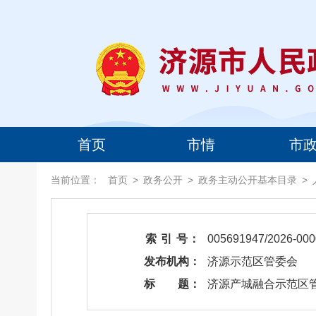
首页
市情
市
当前位置：
首页
>
政务公开
>
政务主动公开基本目录
>
索 引 号：
005691947/2026-000
发布机构：
济源示范区管委会
标 题：
济源产城融合示范区