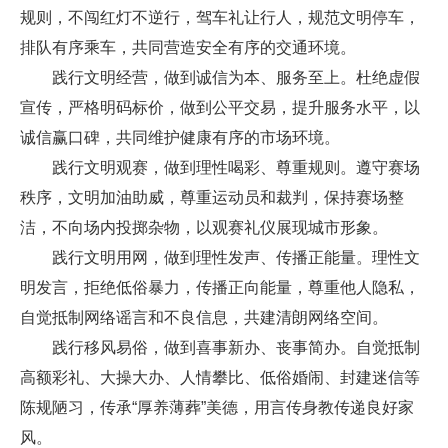
规则，不闯红灯不逆行，驾车礼让行人，规范文明停车，
排队有序乘车，共同营造安全有序的交通环境。
践行文明经营，做到诚信为本、服务至上。杜绝虚假
宣传，严格明码标价，做到公平交易，提升服务水平，以
诚信赢口碑，共同维护健康有序的市场环境。
践行文明观赛，做到理性喝彩、尊重规则。遵守赛场
秩序，文明加油助威，尊重运动员和裁判，保持赛场整
洁，不向场内投掷杂物，以观赛礼仪展现城市形象。
践行文明用网，做到理性发声、传播正能量。理性文
明发言，拒绝低俗暴力，传播正向能量，尊重他人隐私，
自觉抵制网络谣言和不良信息，共建清朗网络空间。
践行移风易俗，做到喜事新办、丧事简办。自觉抵制
高额彩礼、大操大办、人情攀比、低俗婚闹、封建迷信等
陈规陋习，传承“厚养薄葬”美德，用言传身教传递良好家
风。