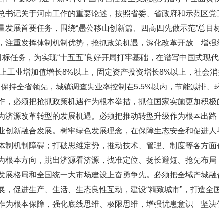
总书记关于河南工作的重要论述，按照省委、省政府和示范区党
发展首要任务，围绕“愚公移山创新篇、四高四先做示范”总目标总
，注重发挥体制机制优势，抢抓政策机遇，深化改革开放，增强
目标任务，为实现“十五五”良好开局打牢基础，在谱写中国式现
规上工业增加值增长8%以上，固定资产投资增长8%以上，社会
保持全省领先，城镇调查失业率控制在5.5%以内，节能减排、
作，必须把抢抓政策机遇作为根本举措，抓住国家实施更加积极
为济源改革转型的发展机遇。必须把推动转型升级作为根本出路
业创新融合发展。树牢绿色发展理念，在保障生态安全和促进人
体制机制障碍；打破思维定势，推动技术、管理、制度等各方面
为根本方向，跳出济源看济源，找准定位、扬长避短、抢先布局
发展格局和全国统一大市场建设上奋勇争先。必须把全域产城融
展，促进生产、生活、生态良性互动，建设“精致城市”，打造全
作为根本保障，强化底线思维、极限思维，增强忧患意识，坚决