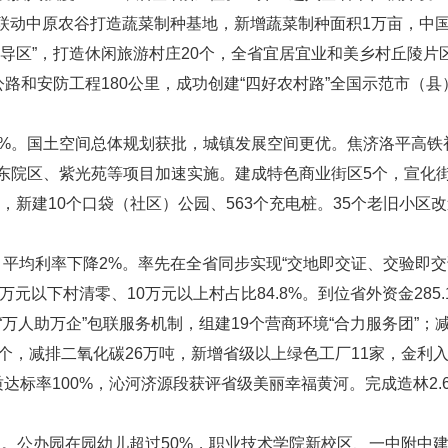
。联动中原农谷打造蔬菜制种基地，新增蔬菜制种面积1万亩，中
先导区”，打造休闲旅游村庄20个，全省宜居宜业和美乡村丘陵
农村公路和安防工程180公里，成功创建“四好农村路”全国示范市
0%。国土空间总体规划获批，城镇发展空间更优。焦济洛平高铁
东院区、紫光苑等项目加速实施。建成特色商业街区5个，宣化街
里，新建10个口袋（社区）公园、563个充电桩。35个老旧小区
，平均利率下降2%。率先在全省同步实现“交地即交证、交验即交证
元以下村清零、10万元以上村占比84.8%。到位省外资金285.
万人助万企”包联服务机制，组建19个营商环境“合力服务团”；减
个，减排二氧化碳26万吨，新增省级以上绿色工厂11家，金利入
标率100%，沁河济源段获评省级美丽幸福黄河。完成造林2.6
人。公办园在园幼儿超过50%，职业技术学院新校区、一中附中建成