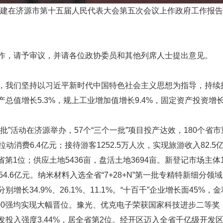
保建在济源市第十五届人民代表大会第五次会议上作政府工作报告。
作，请予审议，并请各位政协委员和其他列席人士提出意见。
，我们坚持以习近平新时代中国特色社会主义思想为指导，持续
值增长5.3%，规上工业增加值增长9.4%，固定资产投资增长6
”活动在济源举办，57个“三个一批”项目投产达效，180个省市
动消费6.4亿元；接待游客1252.5万人次，实现旅游收入82.5亿
省第1位；供应土地5436亩，盘活土地3694亩。新登记市场主体1.
4.6亿元。纳米材料入选全省“7+28+N”第一批专精特新细分
长34.9%、26.1%、11.1%。“十百千”企业增长面45%，
500强均实现大幅晋位。豫光、优克电子荣获国家科技进步二等
投入强度3.44%，居全省第2位。经开区迈入全省千亿级开发