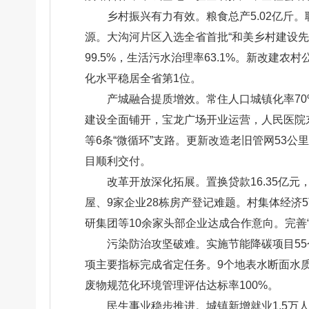
乡村振兴有力有效。粮食总产5.02亿斤
源。大沟河片区入选全省首批“和美乡村建设
99.5%，生活污水治理率63.1%。新改建
化水平稳居全省第1位。
产城融合提质增效。常住人口城镇化率7
建设全面铺开，宝龙广场开业运营，人民医院
等6条“微循环”支路。更新改造老旧管网53公
目顺利交付。
改革开放深化拓展。置换贷款16.35亿元
屋、9家企业28栋房产登记难题。村集体经济5万
研集团等10余家头部企业达成合作意向。完善“
污染防治攻坚破难。实施节能降碳项目55
项主要指标完成省定任务。9个地表水断面水质达
废物规范化环境管理评估达标率100%。
民生事业稳步推进。城镇新增就业1.5万