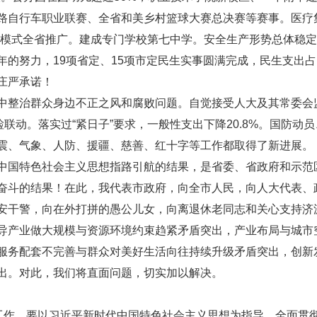
路自行车职业联赛、全省和美乡村篮球大赛总决赛等赛事。医疗
堂”模式全省推广。建成专门学校第七中学。安全生产形势总体稳
的努力，19项省定、15项市定民生实事圆满完成，民生支出占
庄严承诺！
中整治群众身边不正之风和腐败问题。自觉接受人大及其常委会监
检联动。落实过“紧日子”要求，一般性支出下降20.8%。国防
震、气象、人防、援疆、慈善、红十字等工作都取得了新进展。
中国特色社会主义思想指路引航的结果，是省委、省政府和示范
奋斗的结果！在此，我代表市政府，向全市人民，向人大代表、
安干警，向在外打拼的愚公儿女，向离退休老同志和关心支持济
导产业做大规模与资源环境约束趋紧矛盾突出，产业布局与城市
服务配套不完善与群众对美好生活向往持续升级矛盾突出，创新
出。对此，我们将直面问题，切实加以解决。
府工作，要以习近平新时代中国特色社会主义思想为指导，全面贯