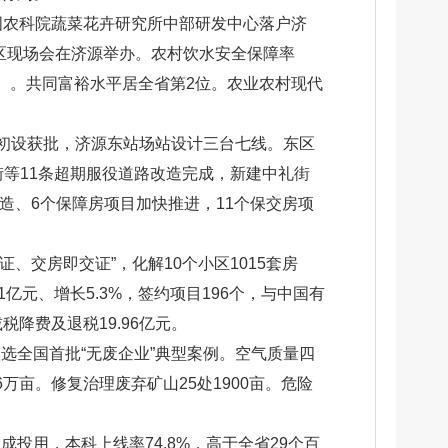
国农科院蔬菜花卉研究所中部研发中心落户济
片区现场会在济源举办。农村饮水安全保障率
（县）。共同富裕水平居全省第2位。农业农村现代
初设获批，济源东站场站设计三台七线。东区
等11条超期服役道路改造完成，新建中礼街
改造、6个保障房项目加快推进，11个保交房项
、交房即交证”，化解10个小区1015套房
1亿元、增长5.3%，签约项目196个，与中国有
税降费及退税19.96亿元。
选全国首批“无废企业”典型案例。空气质量四
万亩。修复治理废弃矿山25处1900亩。危险
投用，本科上线率74.8%，高于全省29个百