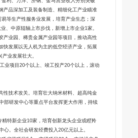
，金利、万洋、济钢、金马营业收入分别突破
业聚焦钢产品深加工及装备制造、精细化工产业瞄准
贸易等生产性服务业发展，培育产业生态；深
兴钛业、中原辊轴上市步伐，新增上市企业1家。
胶产业园、稀贵金属产业园等项目，推动高性
加快发展以无人机为主的低空经济产业，拓展
兴产业发展壮大。
工业项目20个以上、竣工投产20个以上，滚动
共性技术攻关。培育壮大纳米材料、超高纯金
所中部研发中心等重点平台发挥更大作用，持续
专精特新企业10家，培育创新龙头企业或瞪羚
中心。全社会研发经费投入20亿元以上。