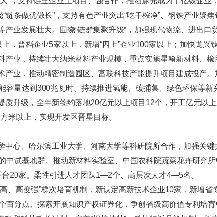
做大”，支持链主企业上项目、强合作，推动豫光成为千亿级企业
元。围绕“链条做优做长”，支持有色产业突出“吃干榨净”、钢铁产
等产业发展壮大。围绕“链群集聚升级”，加强现代物流、进出口
以上，晋档企业5家以上，新增“四上”企业100家以上；加快龙
料产业，持续壮大纳米材料产业规模，重点实施星翰新材料、橡
术产业，推动精密制造园区、富联科技产能提升项目建成投产。
能容量达到300兆瓦时。持续推进氢能、碳捕集、绿色环保等新
质升级，全年新签约落地20亿元以上项目12个，开工亿元以上
万平方米以上，实现开发区晋星目标。
学中心、哈尔滨工业大学、河南大学等科研院所合作，加强关键
色的中试基地群。推动新材料实验室、中国农科院蔬菜花卉研究
台20家。柔性引进人才团队1—2个、高层次人才4—5名。
高、高变强”梯次培育机制，新认定高新技术企业10家，新增省
4个百分点。探索开展知识产权证券化，争创省级高价值专利培育