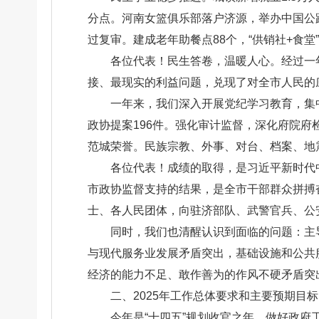
分点。河南女篮俱乐部落户济源，举办中国公
过复审。建成老年助餐点88个，“供销社+食
各位代表！民生答卷，温暖人心。经过一年
接、最现实的利益问题，兑现了对全市人民的
一年来，我们深入开展党纪学习教育，集
政协提案196件。强化审计监督，深化府院府
范城荣誉。民族宗教、外事、对台、档案、地
各位代表！成绩的取得，是习近平新时代
市政协监督支持的结果，是全市干部群众拼搏
士、各人民团体，向驻济部队、武警官兵、公
同时，我们也清醒认识到面临的问题：主
与现代服务业发展矛盾突出，基础设施和公共
经济的能力不足、敢作善为的作风不硬矛盾突
二、2025年工作总体要求和主要预期目标
今年是“十四五”规划收官之年。做好政