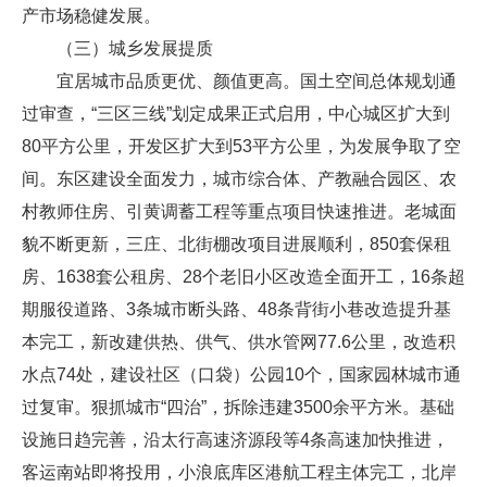
产市场稳健发展。
（三）城乡发展提质
宜居城市品质更优、颜值更高。国土空间总体规划通
过审查，“三区三线”划定成果正式启用，中心城区扩大到
80平方公里，开发区扩大到53平方公里，为发展争取了空
间。东区建设全面发力，城市综合体、产教融合园区、农
村教师住房、引黄调蓄工程等重点项目快速推进。老城面
貌不断更新，三庄、北街棚改项目进展顺利，850套保租
房、1638套公租房、28个老旧小区改造全面开工，16条超
期服役道路、3条城市断头路、48条背街小巷改造提升基
本完工，新改建供热、供气、供水管网77.6公里，改造积
水点74处，建设社区（口袋）公园10个，国家园林城市通
过复审。狠抓城市“四治”，拆除违建3500余平方米。基础
设施日趋完善，沿太行高速济源段等4条高速加快推进，
客运南站即将投用，小浪底库区港航工程主体完工，北岸