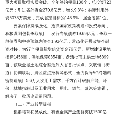
重大项目取得实质突破。全年签约项目136个，总投资723
亿元；引进省外资金270.6亿元，增长9.3%；实际利用外
资5078万美元，完成省定目标的148.9%，居全省第1位。
要素保障持续强化。抢抓国家政策机遇和投资导向，
积极谋划包装争取项目，发行专项债券19.69亿元，争取一
般债券和中央预算内资金1.93亿元；常态化开展政银企融
资对接，为97个项目新增信贷资金76亿元。新增建设用地
指标1456亩，供地保障8354亩，盘活批而未供土地6899
亩，镇级全域土地综合整治列入省首批试点。采取镇（街
道）协调联动、跨区驻点招募等形式，全力保障5G终端精
密制造项目5.6万人次用工需求。千方百计破解产能、环
保、林地指标以及工业用水、用电、燃气、蒸汽等难题，
解决了一批历史遗留问题。
（二）产业转型提档
集群培育初见成效。有色金属产业集群突破1500亿