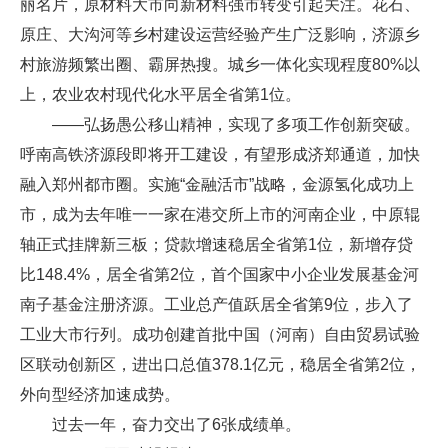
丽名片，原材料大市向新材料强市转变引起关注。花石、
原庄、大沟河等乡村建设运营经验产生广泛影响，济源乡
村旅游频繁出圈、霸屏热搜。城乡一体化实现程度80%以
上，农业农村现代化水平居全省第1位。
——弘扬愚公移山精神，实现了多项工作创新突破。
呼南高铁济源段即将开工建设，有望形成济郑通道，加快
融入郑州都市圈。实施“金融活市”战略，金源氢化成功上
市，成为去年唯一一家在港交所上市的河南企业，中原辊
轴正式挂牌新三板；贷款增速稳居全省第1位，新增存贷
比148.4%，居全省第2位，首个国家中小企业发展基金河
南子基金注册济源。工业总产值跃居全省第9位，步入了
工业大市行列。成功创建首批中国（河南）自由贸易试验
区联动创新区，进出口总值378.1亿元，稳居全省第2位，
外向型经济加速成势。
过去一年，奋力交出了6张成绩单。