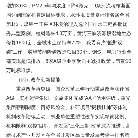
增加3.6%，PM2.5年均浓度下降4微克，9条河流考核断面
均达到国家和省定目标要求，水环境质量累计排名居全省
第1位，煤铝土开采区环境治理入选全国山水工程首批优
秀典型案例。植树造林4.3万亩，黄河三峡济源段湿地生态
修复1800亩，全域水土保持率72%。稳妥有序推进“双
碳”工作，实施节能降碳改造项目30个，钢铁、电力行业全
部实现超低排放，8家A级企业享受自主减排政策，节能10
万吨标准煤。
（四）改革创新提能
重点改革再突破。国企改革三年行动重点改革获评省
A级，资本运营集团、文旅集团完成“AA+”信用评级，豫光
集团薪酬制度、目标风险金、科研项目“揭榜挂帅”等体制
机制改革陆续启动。事业单位重塑性改革实现精简比例、
机构限额“双控”目标。开发区“三化三制”改革深入推进，高
新技术产业开发区在全省开发区高质量发展考评中排名第