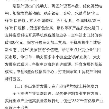
增强外贸出口推动力。巩固外贸基本盘，优化贸易结
构，加快培育新动能。稳定银锭、金锭、水处理剂“老三
样”出口份额，扩大金属型模、石油钻具、金属轧机“新三
样”出口规模，促进有色金属、钢铁等矿产品多元化进口，
支持富联科技开展手机保税维修业务，全年进出口总值突
破400亿元。探索开展黄金加工贸易、手机整机生产线等
新业态，提升“济源智造”价值链。帮助重点外贸企业组团
拓市场、争订单，助力更多中小微企业“扬帆出海”。大力
发展多式联运，争取中欧班列直达联通。培育发展外贸新
模式，申创B型保税物流中心，打造国家加工贸易产业园
标杆园区。
（三）突出集群发展，在产业转型增效上持续发力
全面推进产业集群建设。聚焦先进制造业主攻方向，
实施重点产业链高质量发展行动，促进“332”千百亿级产业
集群壮大成势。