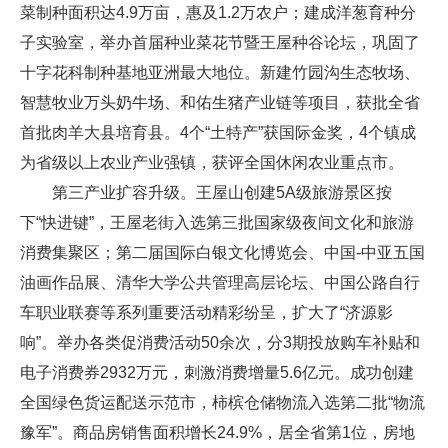
菜制种面积达4.9万亩，惠及1.2万农户；建成洋葱育种分
子实验室，举办首届种业菜花节暨王屋种谷论坛，巩固了
十字花科制种基地亚洲最大地位。新建竹园沟生态牧场、
智慧牧业万头奶牛场、和佑生猪产业链等项目，获批全省
首批肉羊大县培育县。4个“土特产”获国际金奖，4个镇成
为省级以上农业产业强镇，获评全国休闲农业重点市。
第三产业扩容升级。王屋山创建5A级旅游景区按
下“快进键”，王屋老街入选第三批国家级夜间文化和旅游
消费集聚区；第二届国际白银文化博览会、中国-中亚五国
油画作品展、清华大学公共管理高层论坛、中国公路自行
车职业联赛等系列重要活动精彩纷呈，扩大了“济源影
响”。举办各类促消费活动50余次，分3期投放购车补贴和
电子消费券2932万元，刺激消费增量5.6亿元。成功创建
全国绿色货运配送示范市，柿槟仓储物流入选第二批“物流
豫军”。商品房销售面积增长24.9%，居全省第1位，房地