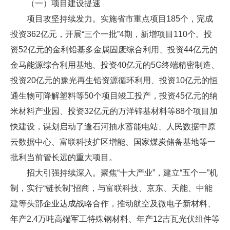
（一）项目建设提速
项目攻坚持续发力。实施省市重点项目185个，完成
投资362亿元，开展“三个一批”4期，新增项目110个。投
资52亿元的金利铅基多金属固废综合利用、投资44亿元的
金马能源综合利用基地、投资40亿元的5G终端精密制造、
投资20亿元的豫光再生铅资源循环利用、投资10亿元的恒
通生物可降解塑料等50个项目竣工投产，投资45亿元的纳
米材料产业园、投资32亿元的万洋锌基材料等88个项目加
快建设，谋划启动了逢石河抽水蓄能电站、人民数据中原
云数据中心、富联科技扩区增能、国家煤炭储备基地等一
批利当前管长远的重大项目。
招大引强持续深入。聚焦“十大产业”，建立“五个一”机
制，实行“链长制”招商，与富联科技、京东、天能、中能
建等头部企业达成战略合作，推动航空及微电子新材料、
年产2.4万吨高端军工特殊钢材料、年产12吉瓦光伏组件等