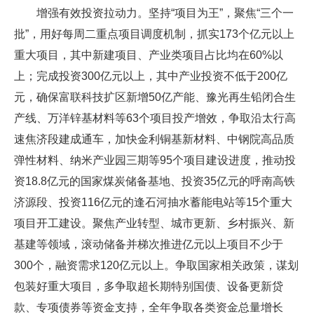
增强有效投资拉动力。坚持“项目为王”，聚焦“三个一
批”，用好每周二重点项目调度机制，抓实173个亿元以上
重大项目，其中新建项目、产业类项目占比均在60%以
上；完成投资300亿元以上，其中产业投资不低于200亿
元，确保富联科技扩区新增50亿产能、豫光再生铅闭合生
产线、万洋锌基材料等63个项目投产增效，争取沿太行高
速焦济段建成通车，加快金利铜基新材料、中钢院高品质
弹性材料、纳米产业园三期等95个项目建设进度，推动投
资18.8亿元的国家煤炭储备基地、投资35亿元的呼南高铁
济源段、投资116亿元的逢石河抽水蓄能电站等15个重大
项目开工建设。聚焦产业转型、城市更新、乡村振兴、新
基建等领域，滚动储备并梯次推进亿元以上项目不少于
300个，融资需求120亿元以上。争取国家相关政策，谋划
包装好重大项目，多争取超长期特别国债、设备更新贷
款、专项债券等资金支持，全年争取各类资金总量增长