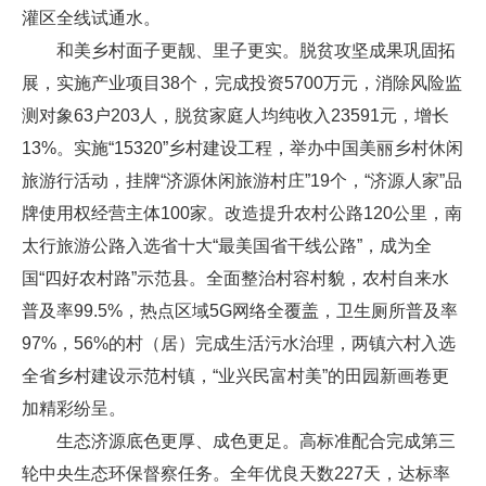
灌区全线试通水。
和美乡村面子更靓、里子更实。脱贫攻坚成果巩固拓
展，实施产业项目38个，完成投资5700万元，消除风险监
测对象63户203人，脱贫家庭人均纯收入23591元，增长
13%。实施“15320”乡村建设工程，举办中国美丽乡村休闲
旅游行活动，挂牌“济源休闲旅游村庄”19个，“济源人家”品
牌使用权经营主体100家。改造提升农村公路120公里，南
太行旅游公路入选省十大“最美国省干线公路”，成为全
国“四好农村路”示范县。全面整治村容村貌，农村自来水
普及率99.5%，热点区域5G网络全覆盖，卫生厕所普及率
97%，56%的村（居）完成生活污水治理，两镇六村入选
全省乡村建设示范村镇，“业兴民富村美”的田园新画卷更
加精彩纷呈。
生态济源底色更厚、成色更足。高标准配合完成第三
轮中央生态环保督察任务。全年优良天数227天，达标率