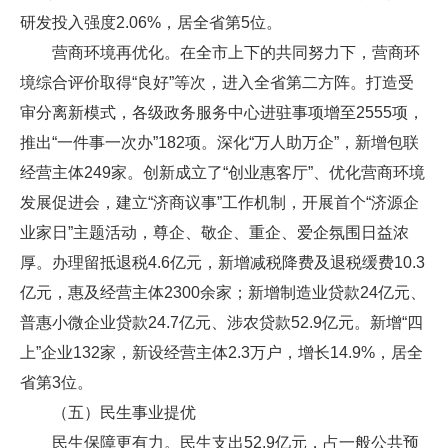
研发投入强度2.06%，居全省第5位。
营商环境再优化。在全市上下的共同努力下，营商环
境综合评价取得“良好”等次，进入全省第二方阵。打造受
审分离新模式，各级政务服务中心进驻事项增至2555项，
推出“一件事一次办”182项。深化“万人助万企”，新增包联
经营主体249家。创新成立了“创业惠客厅”、优化营商环境
发展促进会，建立“济商议事”工作机制，开展首个“济源企
业家日”主题活动，尊企、敬企、重企、爱企氛围日益浓
厚。办理留抵退税4.6亿元，新增减税降费及退税缓费10.3
亿元，惠及经营主体2300余家；新增制造业贷款24亿元、
普惠小微企业贷款24.7亿元、涉农贷款52.9亿元。新增“四
上”企业132家，新设经营主体2.3万户，增长14.9%，居全
省第3位。
（五）民生事业提优
民生保障更有力。民生支出52.9亿元，占一般公共预