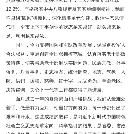
点事项取得实效。坚持过紧日子，“三公”经费支出压减
12.2%。严格落实中央八项规定及其实施细则精神，驰而
不息纠“四风”树新风，深化清廉单元创建，政治生态风清
气正，全市上下干事创业的状态越来越好、劲头越来越
足、氛围越来越浓。
同时，全力支持国防和军队改革发展，保障退役军人
合法权益，重启创建全国双拥模范城。认真落实老干部政
策待遇，切实帮助老干部解决实际问题。民族宗教、外事
侨务、对台事务、史志档案、统计调查、地震、气象、人
防、供销、援疆、慈善、红十字、见义勇为、革命老区、
决策咨询、关心下一代等工作都取得了新进展。
面对过去一年的复杂局面和严峻挑战，我们从最难处
着手、做最有力应对、朝最好方向努力，每一步都付出了
艰辛和汗水。这些成绩的取得，是习近平新时代中国特色
社会主义思想领航定向、科学指引的结果，是省委、省政