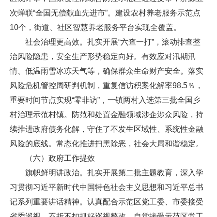
次蝉联“全国无偿献血先进市”。建设农村养老服务示范点
10个，街道、社区智慧养老服务平台实现全覆盖。
社会治理更高效。扎实开展“六查一打”，滚动排查整
治风险隐患，安全生产形势稳定向好。有效应对汛期汛
情、低温雨雪冰冻天气等，确保群众生命财产安全。落实
风险危机管控周研判机制，重复信访积案化解率98.5％，
重要时间节点实现“零非访”，一镇两村入选第三批全国乡
村治理示范村镇。防范和处置金融领域涉企涉众风险，持
续推进政府债务化解，守住了不发生区域性、系统性金融
风险的底线。常态化推进扫黑除恶，社会大局和谐稳定。
（六）政府工作提效
旗帜鲜明讲政治。扎实开展第二批主题教育，深入学
习贯彻习近平新时代中国特色社会主义思想和习近平总书
记系列重要讲话精神。认真配合示范区党工委、市委接受
省委巡视，不折不扣抓好巡视整改。自觉接受示范区党工