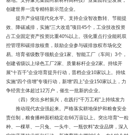
基地。支持豫光集团向新材料高科技产业集团转型发展，
创建世界一流专精特新示范企业。
提升产业链现代化水平。支持企业智改数转、节能提
效、降碳减排，实施“三大改造”项目45个，工业技改投资
占工业固定资产投资比重40%以上。强化重点行业能耗双
控管理和碳排放核查，鼓励企业参与碳排放权市场化交
易。培育省级数字领航企业1家、智能工厂（车间）3个，
创建省级以上绿色工厂2家、质量标杆企业2家。持续开
展“十百千”企业培育提升行动，晋档企业10家以上。持续
实施“四个倍增”专项行动，新增“四上”企业150家以上，力
争经营主体超过12万户，催生一批新的企业。
（四）突出乡村振兴，在践行“千万工程”上持续发力
推动现代农业强起来。严格落实耕地保护和粮食安全
责任制，粮食播种面积稳定在66万亩以上。突出培育“一粒
种、一棵草、一只兔、一头牛、一瓶饮料”农业品牌，深入