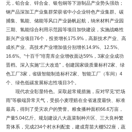
元，铅合金、锌合金、银包铜等下游制品产业势头强劲；
钢产品深加工产业集群荣获省中小企业特色产业集群。碳
捕集、氢能、储能等风口产业扬帆起航，纳米材料产业园
三期、氢能综合利用示范园等项目加快建设，实施战略性
新兴产业项目76个，投资增长175.9%，高新技术产业、高
成长产业、高技术产业增加值分别增长14.9%、12.5%、
16.6%。“十百千”培育库企业增收面达59%，3家企业成功
晋档。深入实施“三大改造”，创建国家级质量标杆2家、绿
色工厂3家，省级智能制造标杆2家、智能工厂（车间）4
个、绿色低碳发展标志性项目3个。
现代农业彰显特色。采取超常规措施，应对罕见“烂场
雨”等极端异常天气，受损小麦理赔在全省速度最快、标准
最高，得到了受灾农户的赞誉。粮食播种面积66.6万亩，
产量5.04亿斤。规划建设八大蔬菜制种片区、三大良种繁
育体系，完成234个村水利配套，建成育苗大棚522座，蔬