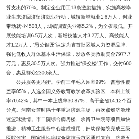
算支出的70%。制定企业用工13条激励措施，实施高校毕
业生来济回济留济就业行动，城镇新增就业1.6万人，创业
带动就业4503人，城镇调查失业率5.2%，为全省最低。开
展技能培训6.5万人次，新增技能人才3.2万人、高技能人
才1.2万人，“愚公银匠”认定为省首批区域人力资源品牌。
强化低收入群体基本生活保障，发放各类救助资金7977.7
万元，惠及30.5万人次。强力推进“保交楼”工作，交付600
套，惠及群众2300余人。
公共服务更均衡。学前三年毛入园率99%，普惠性覆
盖率85%，入选全国义务教育教学改革实验区，本科上线
率70.42%，其中一本上线率30.87%，高于全省14.12个百
分点。河南女篮时隔十年重返济源主场，再次点燃济源球
迷篮球激情。市二院综合病房楼、承留卫生院等项目加快
推进，精神卫生服务中心建成投用，妇幼保健院完成三级
医院评审，国家慢性病综合防控示范区通过复审，济源五