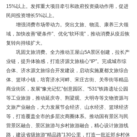
15%以上。发挥重大项目牵引和政府投资撬动作用，促进
民间投资增长5%以上。
增强消费市场带动力。突出文旅、物流、康养三大领
域，加快改善“硬条件”、优化“软环境”，推动消费从疫后恢
复转向持续扩大。
巩固文旅消费。全力推动王屋山5A景区创建，拉长产
业链，提升体验感，打造济源文旅核心“IP”。完成城市综
合体、济水源文旅综合开发建设，启动实施夏都文旅综合
体、篮球小镇，培育济水河畔、宋庄古街、关帝街等精品
商业街区，发展“豫光记忆”创意园区、“531”铁路遗址公园
等工业旅游，推动延庆寺、荆梁观、大明寺等文物资源与
文旅产业融合，大力发展节会经济、山水经济、篮球经济
等，打造覆盖全市的多层次商圈体系。推动国有景区与民
营景区融合、景区旅游与乡村旅游融合，精心设计旅游线
路，建设省级旅游“精品路”130公里，打造一批近郊乡村休