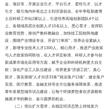
金、项目等，开展企业引才、平台引才、柔性引才、以才
引才，吸引海内外有志之士到济源创业。全年争取新建博
士后科研工作站2家以上，引进培养高端创新团队4个以
上、各领域高层次创新人才10名以上。悉心育才，发挥职
业教育优势，推动产教科教融合，加快技工院校阵地建
设，围绕产业增设专业、开设“订单班”，培养企业紧缺人
才，新增专业技术人才1300人。精心用才，推进产业政策
与人才政策协同联动，在人才评定标准、科研人才参与创
新成果市场化应用等方面，赋予企业和科研机构更大自主
权；深化产业工人队伍建设，培养更多“济源工匠”。真心
留才，落实落细“人才兴济33条”“就业落户13条”，健全落户
安居、医疗教育、金融支持等全方位服务保障体系，推进
青年发展型城市试点建设，让每个怀揣梦想者在济源都有
施展才华的舞台、奋斗圆梦的机会。
（二）突出扩大需求，在稳定经济态势上持续发力