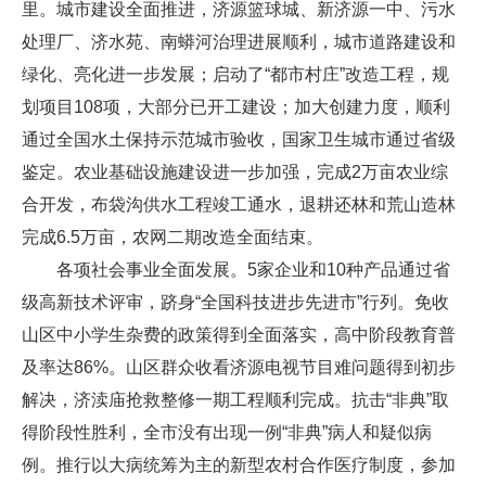
里。城市建设全面推进，济源篮球城、新济源一中、污水
处理厂、济水苑、南蟒河治理进展顺利，城市道路建设和
绿化、亮化进一步发展；启动了“都市村庄”改造工程，规
划项目108项，大部分已开工建设；加大创建力度，顺利
通过全国水土保持示范城市验收，国家卫生城市通过省级
鉴定。农业基础设施建设进一步加强，完成2万亩农业综
合开发，布袋沟供水工程竣工通水，退耕还林和荒山造林
完成6.5万亩，农网二期改造全面结束。
各项社会事业全面发展。5家企业和10种产品通过省
级高新技术评审，跻身“全国科技进步先进市”行列。免收
山区中小学生杂费的政策得到全面落实，高中阶段教育普
及率达86%。山区群众收看济源电视节目难问题得到初步
解决，济渎庙抢救整修一期工程顺利完成。抗击“非典”取
得阶段性胜利，全市没有出现一例“非典”病人和疑似病
例。推行以大病统筹为主的新型农村合作医疗制度，参加