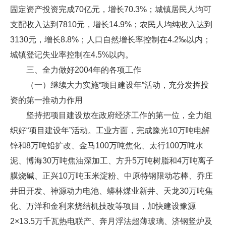
固定资产投资完成70亿元，增长70.3%；城镇居民人均可
支配收入达到7810元，增长14.9%；农民人均纯收入达到
3130元，增长8.8%；人口自然增长率控制在4.2‰以内；
城镇登记失业率控制在4.5%以内。
三、全力做好2004年的各项工作
（一）继续大力实施“项目建设年”活动，充分发挥投
资的第一推动力作用
坚持把项目建设放在政府经济工作的第一位，全力组
织好“项目建设年”活动。工业方面，完成豫光10万吨电解
锌和8万吨铅扩改、金马100万吨焦化、太行100万吨水
泥、博海30万吨焦油深加工、方升5万吨树脂和4万吨离子
膜烧碱、正兴10万吨玉米淀粉、中原特钢限动芯棒、乔庄
井田开发、神源动力电池、蟒林煤业新井、天龙30万吨焦
化、万洋和金利来烧结机技改等项目，加快建设豫源
2×13.5万千瓦热电联产、奔月浮法超薄玻璃、济钢竖炉及