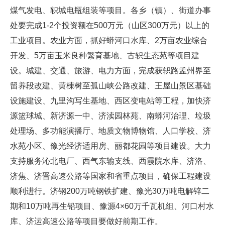
煤气发电、轵城电瓶组装等项目。各乡（镇）、街道办事
处要完成1-2个投资额在500万元（山区300万元）以上的
工业项目。农业方面，抓好蟒河口水库、2万亩农业综合
开发、5万亩玉米良种繁育基地、古轵生态苑等项目建
设。城建、交通、旅游、电力方面，完成获轵路孟州界至
留养段改建、黄楝树至孤山峡公路改建、王屋山景区基础
设施建设、九里沟写生基地、西区变电站等工程，加快济
源篮球城、新济源一中、济渎园林苑、南蟒河治理、垃圾
处理场、多功能演播厅、地质文物博物馆、人口学校、济
水苑小区、豫光经济适用房、丽都花园等项目建设。大力
支持服务沁北电厂、西气东输支线、西霞院水库、济洛、
济焦、济晋高速公路等国家和省重点项目，确保工程建设
顺利进行。济钢200万吨钢铁扩建、豫光30万吨电解锌二
期和10万吨再生铅项目、豫源4×60万千瓦机组、河口村水
库、济运高速公路等项目要做好前期工作。