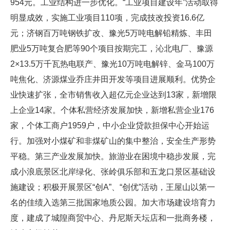
954元。工业结构进一步优化。“工业项目建设年”活动取得
明显成效，实施工业项目110项，完成技改投资16.6亿
元；济钢百万吨钢铁扩改、豫光5万吨电解铅精炼、丰田
肥业5万吨复合肥等90个项目按期完工，沁北电厂、豫源
2×13.5万千瓦热电联产、豫光10万吨电解锌、金马100万
吨焦化、济源煤业乔庄井田开发等项目进展顺利。优势企
业快速扩张，全市销售收入超亿元企业达到13家，新增限
上企业14家。个体私营经济发展加快，新增私营企业176
家，个体工商户1959户，中小企业贷款担保中心开始运
行。加强对小煤矿和非煤矿山的集中整治，安全生产形势
平稳。第三产业发展加快。旅游业在困境中稳步发展，完
成小浪底景区北岸绿化、张岭俱乐部和五龙口景区基础设
施建设；积极开展景区“创A”、“创优”活动，王屋山以第一
名的佳绩入选第三批国家地质公园。加大市场建设培育力
度，建成了城隍商贸中心、丹尼斯天坛店和一批商务楼，