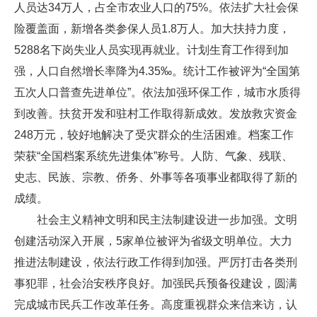
人员达34万人，占全市农业人口的75%。依法扩大社会保
险覆盖面，新增各类参保人员1.8万人。加大扶持力度，
5288名下岗失业人员实现再就业。计划生育工作得到加
强，人口自然增长率降为4.35‰。统计工作被评为“全国第
五次人口普查先进单位”。依法加强环保工作，城市水质得
到改善。扶贫开发和驻村工作取得新成效。发放救灾资金
248万元，较好地解决了受灾群众的生活困难。档案工作
荣获“全国档案系统先进集体”称号。人防、气象、残联、
史志、民族、宗教、侨务、外事等各项事业都取得了新的
成绩。
社会主义精神文明和民主法制建设进一步加强。文明
创建活动深入开展，5家单位被评为省级文明单位。大力
推进法制建设，依法行政工作得到加强。严厉打击各类刑
事犯罪，社会治安秩序良好。加强民兵预备役建设，圆满
完成城市民兵工作改革任务。高度重视群众来信来访，认