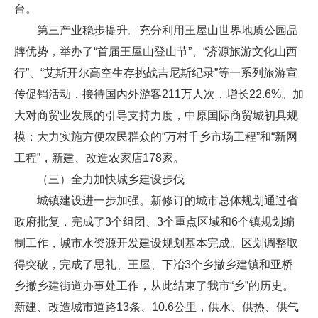
台。
第三产业稳步提升。充分利用王屋山世界地质公园品
牌优势，举办了“首届王屋山登山节”、“济源旅游文化山西
行”、“艾斯开尔高空生存挑战吉尼斯纪录”等一系列旅游宣
传促销活动，接待国内外游客211万人次，增长22.6%。加
大对商贸业发展的引导支持力度，中原国际商贸城初具规
模；大力实施方便农民群众的“万村千乡市场工程”和“新网
工程”，新建、改造农家店178家。
（三）全力加快城乡建设步伐
城镇建设进一步加强。新修订的城市总体规划通过省
政府批复，完成了3个组团、3个重点区域和6个镇规划编
制工作，城市水资源开发建设规划基本完成。区划调整取
得突破，完成了思礼、王屋、下冶3个乡撤乡建镇和亚桥
乡撤乡建街道办事处工作，从此结束了我市“乡”的历史。
新建、改造城市道路13条、10.6公里，供水、供热、供气