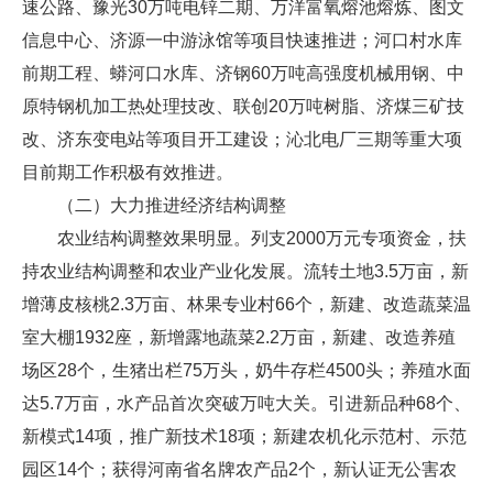
速公路、豫光30万吨电锌二期、万洋富氧熔池熔炼、图文
信息中心、济源一中游泳馆等项目快速推进；河口村水库
前期工程、蟒河口水库、济钢60万吨高强度机械用钢、中
原特钢机加工热处理技改、联创20万吨树脂、济煤三矿技
改、济东变电站等项目开工建设；沁北电厂三期等重大项
目前期工作积极有效推进。
（二）大力推进经济结构调整
农业结构调整效果明显。列支2000万元专项资金，扶
持农业结构调整和农业产业化发展。流转土地3.5万亩，新
增薄皮核桃2.3万亩、林果专业村66个，新建、改造蔬菜温
室大棚1932座，新增露地蔬菜2.2万亩，新建、改造养殖
场区28个，生猪出栏75万头，奶牛存栏4500头；养殖水面
达5.7万亩，水产品首次突破万吨大关。引进新品种68个、
新模式14项，推广新技术18项；新建农机化示范村、示范
园区14个；获得河南省名牌农产品2个，新认证无公害农