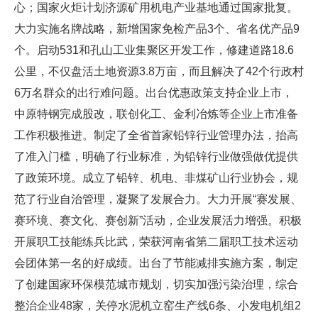
心；国家火炬计划济源矿用机电产业基地通过国家批复。
大力实施名牌战略，新增国家免检产品3个、省名优产品9
个。启动531和孔山工业集聚区开发工作，修建道路18.6
公里，不仅盘活土地资源3.8万亩，而且解决了42个行政村
6万名群众的出行难问题。出台优惠政策支持企业上市，
中原特钢完成股改，联创化工、金利冶炼等企业上市准备
工作积极推进。制定了全省首家铅锌行业管理办法，抬高
了准入门槛，明确了行业标准，为铅锌行业做强做优提供
了政策环境。成立了铅锌、机电、非煤矿山行业协会，规
范了行业自治管理，凝聚了发展合力。大力开展“赛发展、
赛环境、赛文化、赛创新”活动，企业发展活力增强。积极
开展职工技能练兵比武，荣获河南省第二届职工技术运动
会团体第一名的好成绩。出台了节能减排实施方案，制定
了创建国家环保模范城市规划，切实加强污染治理，综合
整治企业48家，关停水泥机立窑生产线6条、小发电机组2