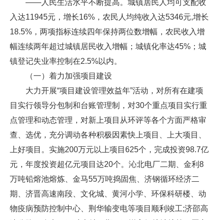
——人民生活水平不断提高。城镇居民人均可支配收
入达11945元，增长16%，农民人均纯收入达5346元,增长
18.5%，两项指标连续四年保持两位数增幅，农民收入增
幅连续两年超过城镇居民收入增幅；城镇化率达45%；城
镇登记失业率控制在2.5%以内。
（一）着力加强项目建设
大力开展“项目建设管理效益年”活动，对所有在建项
目实行领导分包制和台账管理制，对30个重点项目实行重
点管理和动态管理，对新上项目从环评等各个方面严格审
查、选优，充分调动各种积极因素快上项目、上大项目、
上好项目。实施200万元以上项目625个，完成投资98.7亿
元，年度投资超亿元项目达20个。沁北电厂二期、金利8
万吨铅熔池熔炼、金马55万吨捣固焦、济钢循环经济二
期、济晋高速南段、文化城、黄河小学、环保科研楼、动
物疫病预防控制中心、荆华输变电等项目顺利竣工;济邵高