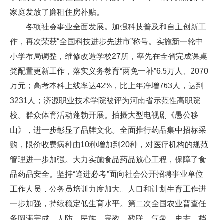
家庭发放了廉租住房补贴。
各项社会事业全面发展。加强科技普及和自主创新工
作，再次荣获“全国科技进步先进市”称号。实施新一轮中
小学布局调整，维修改造学校27所，率先在全省完成课桌
凳配置更新工作，落实义务教育“两免一补”6.5万人、2070
万元；高考本科上线率达42%，比上年净增763人，达到
3231人；济源职业技术学院被评为河南省示范性高职院
校。群众体育活动蓬勃开展。拍摄大型电视剧《愚公移
山》，进一步彰显了品牌文化。全面推行药品集中招标采
购，限价收费病种由10种增加到20种，对医疗机构的规范
管理进一步加强。大力实施食品药品放心工程，保障了食
品药品安全。坚持“逢进必考”面向社会公开招聘事业单位
工作人员，公务员培训力度加大。人口和计划生育工作进
一步加强，持续稳定低生育水平。第二次全国农业普查任
务圆满完成。人防、民族、宗教、残联、气象、史志、档