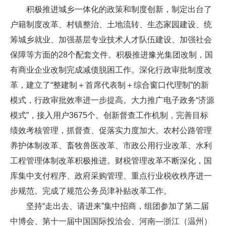
积极推进城乡一体化的政策和制度创新，制定出台了
户籍制度改革、村镇整治、土地流转、生态家园建设、统
筹城乡就业、加强基层专业技术人才队伍建设、加强社会
保障等方面的28个配套文件。积极推进豫光集团改制，国
有商业企业改制完成减债脱困工作。深化行政审批制度改
革，建立了“整建制＋首席代表制＋综合窗口代理制”的新
模式，行政审批效率进一步提高。大力推广电子政务“济源
模式”，接入用户3675个。创新督查工作机制，完善目标
绩效考核管理，抓督查、促落实力度加大。农村公路管理
养护体制改革、畜牧兽医改革、市政公用行业改革、水利
工程管理体制改革积极推进。财税管理改革不断深化，国
库集中支付程序、政府采购管理、重点行业税收秩序进一
步规范。完成了规范公务员津补贴改革工作。
坚持“走出去、请进来”集中招商，组团参加了第二届
中博会、第十一届中国国际投洽会、河南—浙江（温州）