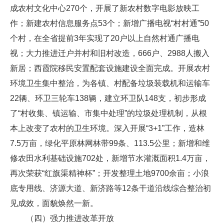
成农村文化中心270个，开展了新农村数字电影放映工
作；新建农村信息服务点53个；新增广播电视“村村通”50
个村，在全省提前3年实现了20户以上自然村通广播电
视；大力推进迁户并村和旧村改造，666户、2988人搬入
新居；西霞院移民安置配套设施建设全面完成。开展农村
环境卫生集中整治，为各镇、村配备垃圾装载机和运输车
22辆、环卫三轮车138辆，建立环卫队148支，初步形成
了“村收集、镇运输、市集中处理”的垃圾处理机制，从根
本上改变了农村的卫生环境。深入开展“3+1”工作，造林
7.5万亩，绿化平原林网林带99条、113.5公里；新增和维
修农田水利基础设施702处，新增节水灌溉面积1.4万亩，
再次荣获“红旗渠精神杯”；开发整理土地9700余亩；小浪
底专用线、济源大道、新济路等12条干道沿线综合整治初
见成效，面貌焕然一新。
（四）强力推进改革开放