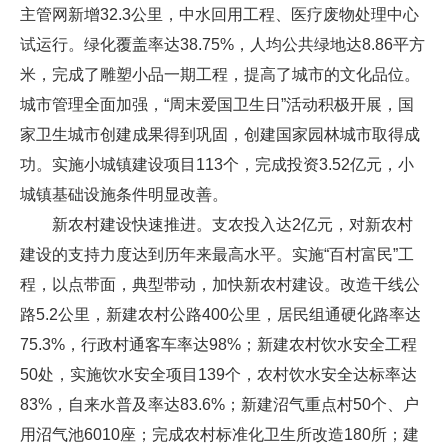
主管网新增32.3公里，中水回用工程、医疗废物处理中心
试运行。绿化覆盖率达38.75%，人均公共绿地达8.86平方
米，完成了雕塑小品一期工程，提高了城市的文化品位。
城市管理全面加强，“周末爱国卫生日”活动积极开展，国
家卫生城市创建成果得到巩固，创建国家园林城市取得成
功。实施小城镇建设项目113个，完成投资3.52亿元，小
城镇基础设施条件明显改善。
新农村建设快速推进。支农投入达2亿元，对新农村
建设的支持力度达到历年来最高水平。实施“百村富民”工
程，以点带面，典型带动，加快新农村建设。改造干线公
路5.2公里，新建农村公路400公里，居民组通硬化路率达
75.3%，行政村通客车率达98%；新建农村饮水安全工程
50处，实施饮水安全项目139个，农村饮水安全达标率达
83%，自来水普及率达83.6%；新建沼气重点村50个、户
用沼气池6010座；完成农村标准化卫生所改造180所；建