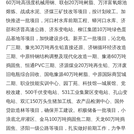
60万吨高强度机械用钢、联创20万吨树脂、万洋富氧熔池
熔炼、战成水泥、济煤三矿技改等项目，按计划竣工。加
快推进一批项目，河口村水库前期工程、蟒河口水库、济
邵和济晋高速公路、济东变电站、柳江集团10万吨绿色蛋
品基地等项目，加快建设步伐。新开工一批项目，沁北电
厂三期、豫光30万吨再生铅直接还原、济钢循环经济改造
三期、中原特钢结构调整及现代化改造一期、豫港60万吨
捣固焦、恒通PVC三期、济源煤业20万吨再生铅、万洋废
旧电瓶综合回收、国电豫源40万吨树脂、中原国际商贸城
二期、职业技能实训中心、园丁苑、科技馆—城展馆、党
校改建、500千伏变电站、531工业集聚区变电站、孔山变
电站、双汇150万头生猪加工线、农产品检测中心、国外
贷款造林等项目，确保开工建设。积极储备一批项目，小
浪底北岸灌区、金马100万吨捣固焦二期、天龙60万吨捣
固焦、济阳一级公路等项目，扎实做好前期工作，力争早