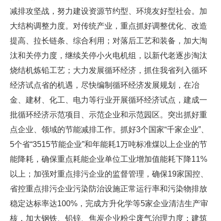
减排攻坚战，努力建设资源节约型、环境友好型社会。加
大结构调整力度。对传统产业，重点抓好调整优化、改造
提高、拉长链条、综合利用；对落后工艺和装备，加大淘
汰和关停力度，继续关停小火电机组，以新代老逐步淘汰
烧结机炼铅工艺；大力发展循环经济，抓住我省列入循环
经济试点省的机遇，尽快编制循环经济发展规划，在冶
金、建材、化工、电力等行业开展循环经济试点，建成一
批循环经济示范项目、示范企业和示范园区。突出抓好重
点企业、领域的节能减排工作。抓好3个国家“千家企业”、
5个省“3515节能企业”和年能耗1万吨标准煤以上企业的节
能降耗，确保重点耗能企业单位工业增加值能耗下降11%
以上；加强对重点排污企业的监督管理，确保19家国控、
省控重点排污企业污染防治设施正常运行率和污染物排放
稳定达标率达100%，完成方升化学等5家企业清洁生产审
核，加大钢铁、铅锌、焦炭企业粉尘废气治理力度；建筑