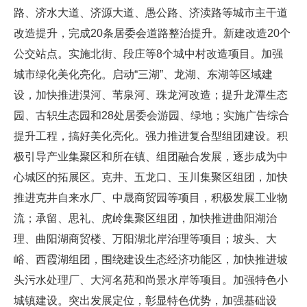
路、济水大道、济源大道、愚公路、济渎路等城市主干道
改造提升，完成20条居委会道路整治提升。新建改造20个
公交站点。实施北街、段庄等8个城中村改造项目。加强
城市绿化美化亮化。启动“三湖”、龙湖、东湖等区域建
设，加快推进湨河、苇泉河、珠龙河改造；提升龙潭生态
园、古轵生态园和28处居委会游园、绿地；实施广告综合
提升工程，搞好美化亮化。强力推进复合型组团建设。积
极引导产业集聚区和所在镇、组团融合发展，逐步成为中
心城区的拓展区。克井、五龙口、玉川集聚区组团，加快
推进克井自来水厂、中晟商贸园等项目，积极发展工业物
流；承留、思礼、虎岭集聚区组团，加快推进曲阳湖治
理、曲阳湖商贸楼、万阳湖北岸治理等项目；坡头、大
峪、西霞湖组团，围绕建设生态经济功能区，加快推进坡
头污水处理厂、大河名苑和尚景水岸等项目。加强特色小
城镇建设。突出发展定位，彰显特色优势，加强基础设