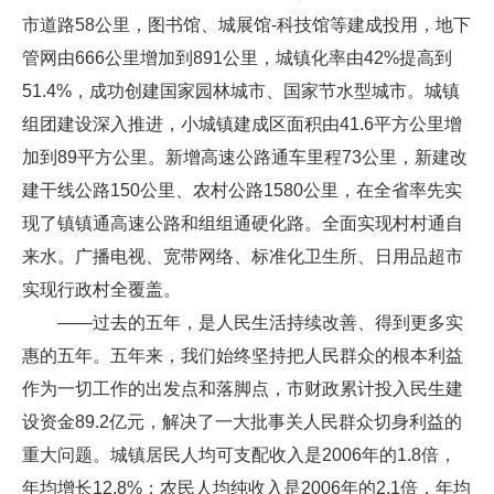
市道路58公里，图书馆、城展馆-科技馆等建成投用，地下
管网由666公里增加到891公里，城镇化率由42%提高到
51.4%，成功创建国家园林城市、国家节水型城市。城镇
组团建设深入推进，小城镇建成区面积由41.6平方公里增
加到89平方公里。新增高速公路通车里程73公里，新建改
建干线公路150公里、农村公路1580公里，在全省率先实
现了镇镇通高速公路和组组通硬化路。全面实现村村通自
来水。广播电视、宽带网络、标准化卫生所、日用品超市
实现行政村全覆盖。
——过去的五年，是人民生活持续改善、得到更多实
惠的五年。五年来，我们始终坚持把人民群众的根本利益
作为一切工作的出发点和落脚点，市财政累计投入民生建
设资金89.2亿元，解决了一大批事关人民群众切身利益的
重大问题。城镇居民人均可支配收入是2006年的1.8倍，
年均增长12.8%；农民人均纯收入是2006年的2.1倍，年均