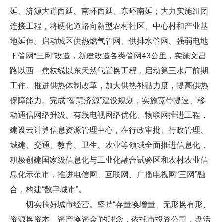
延、济源大道西延、南环西延、东环南延；大力实施组团
连接工程，将硬化道路向新型农村社区、中心村和产业基
地延伸。启动城区供热燃气管网、供排水管网、强弱电地
下管网“三网”改造，新建改造各类管网43公里，实施文昌
路以西—焦枝线以东天然气置换工程，启动第三水厂前期
工作。推进供热体制改革，加大供热补贴力度，提高供热
保障能力。完成“智慧济源”建设规划，实施宽带提速、移
动通信网络升级、有线电视网络优化、物联网推进工程，
建设云计算信息资源管理中心，在行政审批、行政管理、
城建、交通、教育、卫生、农业等领域全面推进信息化，
积极创建国家级信息化与工业化融合试验区和农村农业信
息化示范市，推进电信网、互联网、广播电视网“三网”融
合，构建“数字城市”。
切实搞好城市经营。坚持“存量换增量、无形换有形、
资源换资本、资产换资金”的理念，依托市投资公司，盘活