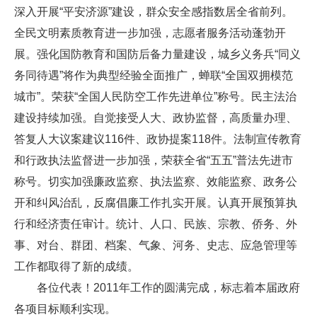
深入开展“平安济源”建设，群众安全感指数居全省前列。
全民文明素质教育进一步加强，志愿者服务活动蓬勃开
展。强化国防教育和国防后备力量建设，城乡义务兵“同义
务同待遇”将作为典型经验全面推广，蝉联“全国双拥模范
城市”。荣获“全国人民防空工作先进单位”称号。民主法治
建设持续加强。自觉接受人大、政协监督，高质量办理、
答复人大议案建议116件、政协提案118件。法制宣传教育
和行政执法监督进一步加强，荣获全省“五五”普法先进市
称号。切实加强廉政监察、执法监察、效能监察、政务公
开和纠风治乱，反腐倡廉工作扎实开展。认真开展预算执
行和经济责任审计。统计、人口、民族、宗教、侨务、外
事、对台、群团、档案、气象、河务、史志、应急管理等
工作都取得了新的成绩。
各位代表！2011年工作的圆满完成，标志着本届政府
各项目标顺利实现。