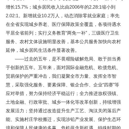
增长15.7%；城乡居民收入比由2006年的2.28:1缩小到
2.02:1。新增就业10.2万人，动态消除零就业家庭；率先
在全省实现城乡养老、医疗保障政策全覆盖，各项待遇水
平居全省前列；实行义务教育“两免一补”，三级医疗卫生
服务、农村文体设施明显改善，基本公共服务加快向农村
延伸，城乡居民生活条件显著改善。
——过去的五年，是不畏艰险破解危局、敢于担当勇
于创新的五年。五年来，面对国际金融危机、欧债危机、
贸易保护的严重冲击，我们凝聚全市力量、发挥全市智
慧，采取强化服务、要素保障、银企合作、企业“四赛”等
应对举措，努力保持经济平稳运行；全力推进放权强镇、
土地金融、行政审批、城乡一体化等改革创新，持续增强
发展活力；坚持通过改造提升生产工艺、淘汰关闭落后产
能、实施村庄学校搬迁，实现涉铅产业发展、保护生态环
境和保障人民健康的多赢。危机蕴含新机遇，特殊时期的