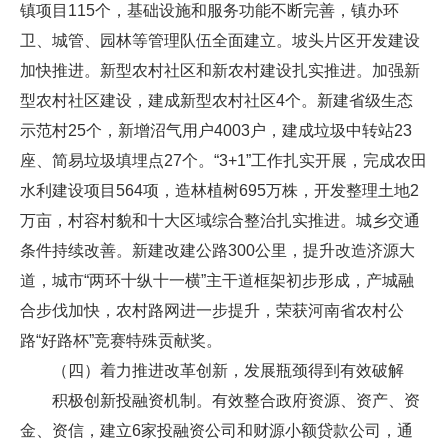
镇项目115个，基础设施和服务功能不断完善，镇办环
卫、城管、园林等管理队伍全面建立。坡头片区开发建设
加快推进。新型农村社区和新农村建设扎实推进。加强新
型农村社区建设，建成新型农村社区4个。新建省级生态
示范村25个，新增沼气用户4003户，建成垃圾中转站23
座、简易垃圾填埋点27个。“3+1”工作扎实开展，完成农田
水利建设项目564项，造林植树695万株，开发整理土地2
万亩，村容村貌和十大区域综合整治扎实推进。城乡交通
条件持续改善。新建改建公路300公里，提升改造济源大
道，城市“两环十纵十一横”主干道框架初步形成，产城融
合步伐加快，农村路网进一步提升，荣获河南省农村公
路“好路杯”竞赛特殊贡献奖。
（四）着力推进改革创新，发展瓶颈得到有效破解
积极创新投融资机制。有效整合政府资源、资产、资
金、资信，建立6家投融资公司和财源小额贷款公司，通