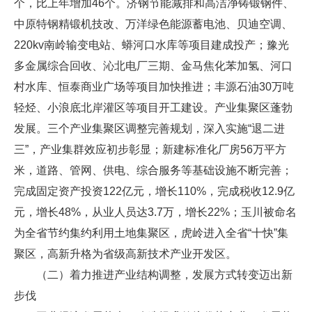
个，比上年增加46个。济钢节能减排和高洁净铸锻钢件、
中原特钢精锻机技改、万洋绿色能源蓄电池、贝迪空调、
220kv南岭输变电站、蟒河口水库等项目建成投产；豫光
多金属综合回收、沁北电厂三期、金马焦化苯加氢、河口
村水库、恒泰商业广场等项目加快推进；丰源石油30万吨
轻烃、小浪底北岸灌区等项目开工建设。产业集聚区蓬勃
发展。三个产业集聚区调整完善规划，深入实施“退二进
三”，产业集群效应初步彰显；新建标准化厂房56万平方
米，道路、管网、供电、综合服务等基础设施不断完善；
完成固定资产投资122亿元，增长110%，完成税收12.9亿
元，增长48%，从业人员达3.7万，增长22%；玉川被命名
为全省节约集约利用土地集聚区，虎岭进入全省“十快”集
聚区，高新升格为省级高新技术产业开发区。
（二）着力推进产业结构调整，发展方式转变迈出新
步伐