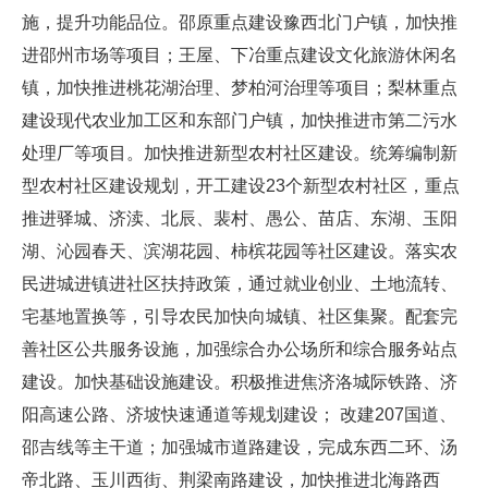
施，提升功能品位。邵原重点建设豫西北门户镇，加快推
进邵州市场等项目；王屋、下冶重点建设文化旅游休闲名
镇，加快推进桃花湖治理、梦柏河治理等项目；梨林重点
建设现代农业加工区和东部门户镇，加快推进市第二污水
处理厂等项目。加快推进新型农村社区建设。统筹编制新
型农村社区建设规划，开工建设23个新型农村社区，重点
推进驿城、济渎、北辰、裴村、愚公、苗店、东湖、玉阳
湖、沁园春天、滨湖花园、柿槟花园等社区建设。落实农
民进城进镇进社区扶持政策，通过就业创业、土地流转、
宅基地置换等，引导农民加快向城镇、社区集聚。配套完
善社区公共服务设施，加强综合办公场所和综合服务站点
建设。加快基础设施建设。积极推进焦济洛城际铁路、济
阳高速公路、济坡快速通道等规划建设； 改建207国道、
邵吉线等主干道；加强城市道路建设，完成东西二环、汤
帝北路、玉川西街、荆梁南路建设，加快推进北海路西