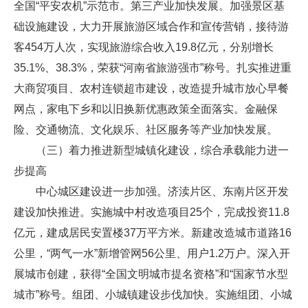
全国“平安农机”示范市。第三产业加快发展。加强景区基
础设施建设，大力开展旅游区域合作和宣传营销，接待游
客454万人次，实现旅游综合收入19.8亿元，分别增长
35.1%、38.3%，荣获“河南省旅游强市”称号。扎实推进重
大商贸项目、农村连锁超市建设，改造提升城市放心早餐
网点，家电下乡和以旧换新优惠政策全面落实。金融保
险、交通物流、文化娱乐、社区服务等产业加快发展。
（三）着力推进新型城镇化建设，综合承载能力进一
步提高
中心城区建设进一步加强。济渎片区、东南片区开发
建设加快推进。实施城中村改造项目25个，完成投资11.8
亿元，建成居民安置楼37万平方米。新建改造城市道路16
公里，“两气一水”新增管网56公里、用户1.2万户。深入开
展城市创建，获得“全国文明城市提名资格”和“国家节水型
城市”称号。组团、小城镇建设步伐加快。实施组团、小城