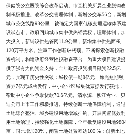
保健院公立医院综合改革启动。市直机关所属企业脱钩改
制积极推进。改革公交管理体制，新增公交车56台，新增
城市公交线路98公里，被确定为国家低碳交通运输体系建
设试点市。政府回购城市集中供热经营权，理顺体制，加
大投入，新铺设供热管网11.9公里，新增集中供热面积
120万平方米。注重工作创新破瓶颈。不断探索创新投融
资机制，构建政府经营性投融资平台，为重大项目建设提
供了强有力的资金支持，全年政府投资项目融资22.5亿
元，实现了历史性突破；城投债一期8亿元、豫光短期融
资券7亿元成功发行，中小企业区域集优票据发行获批，
帮助中小企业争取贷款70.6亿元。清水源、柳江禽业、贝
迪公司上市工作积极推进。持续创新土地保障机制，通过
土地综合整治、城乡建设用地增减挂钩、开展闲置低效利
用土地治理，持续强化土地保障，全年批复建设用地9804
亩，同比增加20%，闲置土地处置率达100 %；创新土地