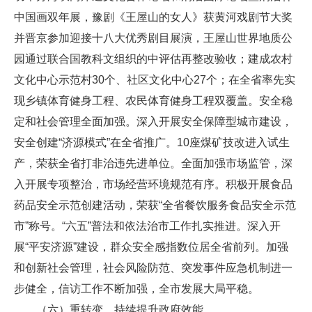
中国画双年展，豫剧《王屋山的女人》获黄河戏剧节大奖
并晋京参加迎接十八大优秀剧目展演，王屋山世界地质公
园通过联合国教科文组织的中评估再整改验收；建成农村
文化中心示范村30个、社区文化中心27个；在全省率先实
现乡镇体育健身工程、农民体育健身工程双覆盖。安全稳
定和社会管理全面加强。深入开展安全保障型城市建设，
安全创建“济源模式”在全省推广。10座煤矿技改进入试生
产，荣获全省打非治违先进单位。全面加强市场监管，深
入开展专项整治，市场经营环境规范有序。积极开展食品
药品安全示范创建活动，荣获“全省餐饮服务食品安全示范
市”称号。“六五”普法和依法治市工作扎实推进。深入开
展“平安济源”建设，群众安全感指数位居全省前列。加强
和创新社会管理，社会风险防范、突发事件应急机制进一
步健全，信访工作不断加强，全市发展大局平稳。
（六）重转变，持续提升政府效能