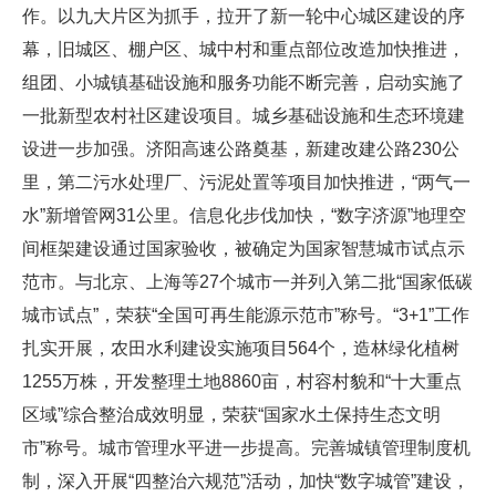
作。以九大片区为抓手，拉开了新一轮中心城区建设的序
幕，旧城区、棚户区、城中村和重点部位改造加快推进，
组团、小城镇基础设施和服务功能不断完善，启动实施了
一批新型农村社区建设项目。城乡基础设施和生态环境建
设进一步加强。济阳高速公路奠基，新建改建公路230公
里，第二污水处理厂、污泥处置等项目加快推进，“两气一
水”新增管网31公里。信息化步伐加快，“数字济源”地理空
间框架建设通过国家验收，被确定为国家智慧城市试点示
范市。与北京、上海等27个城市一并列入第二批“国家低碳
城市试点”，荣获“全国可再生能源示范市”称号。“3+1”工作
扎实开展，农田水利建设实施项目564个，造林绿化植树
1255万株，开发整理土地8860亩，村容村貌和“十大重点
区域”综合整治成效明显，荣获“国家水土保持生态文明
市”称号。城市管理水平进一步提高。完善城镇管理制度机
制，深入开展“四整治六规范”活动，加快“数字城管”建设，