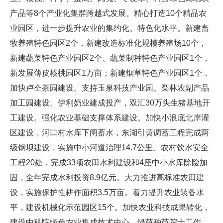
产品等8个产业化集群跨越式发展。精心打造10个精品农
业园区，进一步提升农业的集约化、特色化水平。新建畜
牧养殖特色园区2个，新建改造标准化规模养殖场10个，
新建蔬菜特色产业园区2个、蔬菜制种特色产业园区1个，
新发展薄皮核桃园区1万亩；新建烟草特色产业园区1个，
加快卢仝茶园建设。支持玉泉科技产业园、梨林农副产品
加工园建设。伊利奶业建成投产，双汇30万头生猪基地开
工建设。强化农业基础支撑体系建设。加快小浪底北岸灌
区建设，河口村水库下闸蓄水，东湖引黄调蓄工程完成两
级钢坝建设，实施中小河道治理14.7公里、农村饮水安全
工程20处，完成33项农田水利建设和4座中小水库除险加
固，全年完成水利投资8.9亿元。大力推进高标准农田建
设，实施保护性耕作面积3.5万亩。着力提升农业装备水
平，建设机械化示范园区15个。加快农业科技成果转化，
建设中科院绿色农业集成技术中心、绿茵种苗院士工作