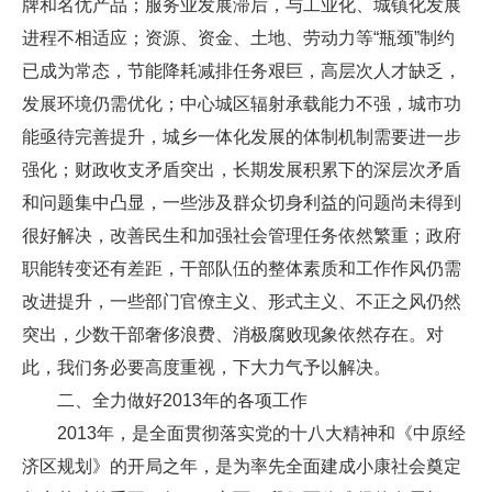
牌和名优产品；服务业发展滞后，与工业化、城镇化发展
进程不相适应；资源、资金、土地、劳动力等“瓶颈”制约
已成为常态，节能降耗减排任务艰巨，高层次人才缺乏，
发展环境仍需优化；中心城区辐射承载能力不强，城市功
能亟待完善提升，城乡一体化发展的体制机制需要进一步
强化；财政收支矛盾突出，长期发展积累下的深层次矛盾
和问题集中凸显，一些涉及群众切身利益的问题尚未得到
很好解决，改善民生和加强社会管理任务依然繁重；政府
职能转变还有差距，干部队伍的整体素质和工作作风仍需
改进提升，一些部门官僚主义、形式主义、不正之风仍然
突出，少数干部奢侈浪费、消极腐败现象依然存在。对
此，我们务必要高度重视，下大力气予以解决。
二、全力做好2013年的各项工作
2013年，是全面贯彻落实党的十八大精神和《中原经
济区规划》的开局之年，是为率先全面建成小康社会奠定