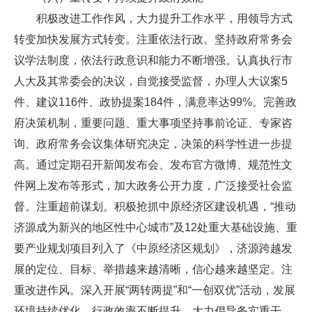
积极改进工作作风，大力提升工作水平，用领导方式
转变加快发展方式转变。注重依法行政。坚持政府常务会
议学法制度，依法行政意识和能力不断增强。认真执行市
人大及其常委会的决议，自觉接受监督，办理人大议案5
件、建议116件、政协提案184件，满意率达99%。完善政
府决策机制，重要问题、重大事项坚持事前论证、专家咨
询、政府常务会议集体研究决定，决策的科学性进一步提
高。通过定期召开新闻发布会、发布官方微博、规范性文
件网上发布等形式，加大政务公开力度，广泛接受社会监
督。注重超前谋划。积极抢抓中原经济区建设机遇，“推动
济源成为新兴的地区性中心城市”及12处重大基础设施、重
要产业规划项目列入了《中原经济区规划》，济源跨越发
展的定位、目标、举措越来越清晰，信心越来越坚定。注
重改进作风。深入开展“两转两提”和“一创双优”活动，发展
环境持续优化，行政效率不断提升。大力倡导务实重干，