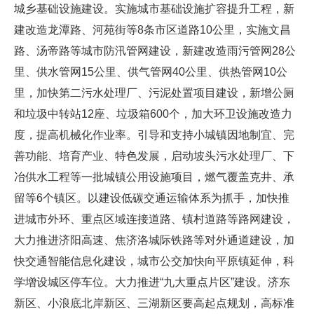
城乡基础设施建设。实施城市基础设施扩容提升工程，新
建改造龙潭路、河苑街等8条市区道路10公里，实施文昌
路、汤帝路等城市防汛管网建设，新建改造雨污管网28公
里、供水管网15公里、供气管网40公里、供热管网10公
里，加快第二污水处理厂、污泥处置项目建设，新增公厕
和垃圾中转站12座、垃圾箱600个，加大环卫设施改造力
度，提高机械化作业率。引导和支持小城镇因地制宜、完
善功能、培育产业、特色发展，启动坡头污水处理厂、下
冶供水工程等一批城镇公用设施项目，燃气覆盖克井、承
留等6个镇区。以建设低碳交通运输体系为抓手，加快推
进城市外环、重点区域连接道路、镇村道路等路网建设，
大力推进济阳高速、焦济洛城际铁路等对外通道建设，加
快交通智能信息化建设，城市公交加快向平原镇延伸，科
学增设城区停车位。大力推进“九大重点片区”建设。济东
新区、小浪底北岸新区、三湖新区要高起点规划，高标准