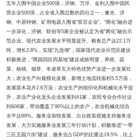
五年入围中国企业500强；济钢、万洋、金利入围中国民
营企业500强，占全省入围总数的四分之一；豫光、济
钢、中原特钢、矿用电器入围省“双百企业”。“两化”融合进
一步深化，济钢、联创等5家企业被认定为省“两化”融合示
范企业。现代农业发展水平明显提升。粮食总产达22.1万
吨，增长2.8%，实现“九连增”；国家现代农业示范区建设
积极推进，“两园四区四基地”建设成效明显，养殖、蔬
菜、核桃、烟草、冬凌草五大特色优势产业进一步发展壮
大；农业生产向规模化发展，新增土地流转面积5.5万亩，
发展苗木花卉2.6万亩；农业生产的组织化和机械化水平提
升，农业产业化龙头企业发展到41家，农民专业合作社达
到608家，带动覆盖了90%以上的农户，农业机械化综合
水平达89%。服务业加快发展。出台政策措施支持服务业
发展，大力实施服务业发展三年行动计划，积极推进“一带
三区五园六街”建设，服务业占GDP的比重达19.5%，比上