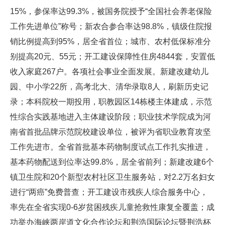
15%，参保率达99.3%，被国务院授予“全国社会养老保险
工作先进单位”称号；新农合参合率达98.8%，镇级住院报
销比例提高到95%，居全省首位；城市、农村低保标准分
别提高20元、55元；开工建设保障性住房4844套，安置低
收入家庭267户。各项社会事业全面发展。新建改建幼儿
园、中小学22所，高考北大、清华录取8人，刷新历史记
录；本科院校一期投用，职教园区14栋楼主体建成，示范
性综合实践基地进入主体建设阶段；职业技术学院成为河
南省首批品牌示范院校建设单位，被评为省职业教育攻坚
工作先进市。全省首批基本药物制度试点工作扎实推进，
基本药物配送到位率达99.8%，居全省前列；新建改建6个
镇卫生院和20个新型农村社区卫生服务站，对2.2万名妇女
进行“两癌”免费普查；开工建设市残疾人综合服务中心，
率先在全省实现0-6岁贫困残疾儿童抢救性康复全覆盖；成
功举办海峡两岸道文化合作论坛和荆浩国际论坛暨荆浩杯