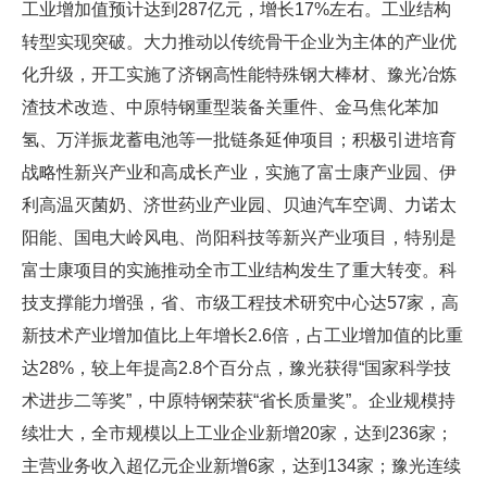
工业增加值预计达到287亿元，增长17%左右。工业结构
转型实现突破。大力推动以传统骨干企业为主体的产业优
化升级，开工实施了济钢高性能特殊钢大棒材、豫光冶炼
渣技术改造、中原特钢重型装备关重件、金马焦化苯加
氢、万洋振龙蓄电池等一批链条延伸项目；积极引进培育
战略性新兴产业和高成长产业，实施了富士康产业园、伊
利高温灭菌奶、济世药业产业园、贝迪汽车空调、力诺太
阳能、国电大岭风电、尚阳科技等新兴产业项目，特别是
富士康项目的实施推动全市工业结构发生了重大转变。科
技支撑能力增强，省、市级工程技术研究中心达57家，高
新技术产业增加值比上年增长2.6倍，占工业增加值的比重
达28%，较上年提高2.8个百分点，豫光获得“国家科学技
术进步二等奖”，中原特钢荣获“省长质量奖”。企业规模持
续壮大，全市规模以上工业企业新增20家，达到236家；
主营业务收入超亿元企业新增6家，达到134家；豫光连续