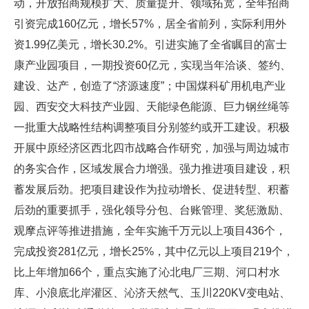
动，开放招商规模扩大、质量提升、领域拓宽，全年招商
引资完成160亿元，增长57%，居全省前列，实际利用外
资1.99亿美元，增长30.2%。引进实施了全省瞩目的富士
康产业园项目，一期投资60亿元，实现当年洽谈、签约、
建设、达产，创造了“济源速度”；中国煤科矿用机电产业
园、西安交大科技产业园、天能绿色能源、巨力钢丝绳等
一批重大战略性结构调整项目分别签约或开工建设。积极
开展中原经济区西北四市战略合作研究，加强与周边城市
的务实合作，区域发展合力增强。强力推进项目建设，积
蓄发展后劲。把项目建设作为拉动增长、促进转型、积蓄
后劲的重要抓手，强化领导分包、台账管理、奖惩激励、
观摩点评等推进措施，全年实施千万元以上项目436个，
完成投资281亿元，增长25%，其中亿元以上项目219个，
比上年增加66个，重点实施了沁北电厂三期、河口村水
库、小浪底北岸灌区、沁济天然气、玉川220KV变电站、