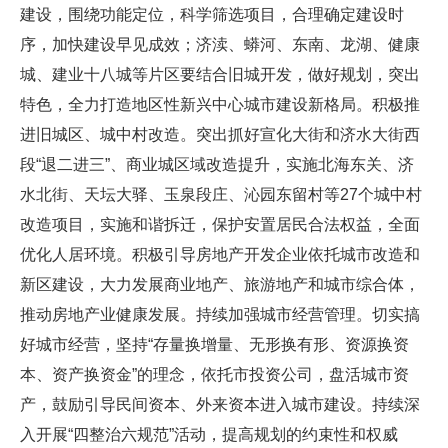
建设，围绕功能定位，科学筛选项目，合理确定建设时
序，加快建设早见成效；济渎、蟒河、东南、龙湖、健康
城、建业十八城等片区要结合旧城开发，做好规划，突出
特色，全力打造地区性新兴中心城市建设新格局。积极推
进旧城区、城中村改造。突出抓好宣化大街和济水大街西
段“退二进三”、商业城区域改造提升，实施北海东关、济
水北街、天坛大驿、玉泉段庄、沁园东留村等27个城中村
改造项目，实施和谐拆迁，保护安置居民合法权益，全面
优化人居环境。积极引导房地产开发企业依托城市改造和
新区建设，大力发展商业地产、旅游地产和城市综合体，
推动房地产业健康发展。持续加强城市经营管理。切实搞
好城市经营，坚持“存量换增量、无形换有形、资源换资
本、资产换资金”的理念，依托市投资公司，盘活城市资
产，鼓励引导民间资本、外来资本进入城市建设。持续深
入开展“四整治六规范”活动，提高规划的约束性和权威