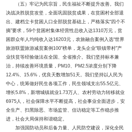
（五）牢记为民宗旨，民生福祉不断提升改善。我们
决战决胜脱贫攻坚，全面巩固脱贫成果，在贫困村全部退
出、建档立卡贫困人口全部脱贫基础上，严格落实“四个不
摘”要求，59个贫困村集体经营性总收入达1310万元，贫
困群众年人均纯收入达16203元，农旅融合案例入选“世界
旅游联盟旅游减贫案例100”榜单，龙头企业“联镇带村”产
业扶贫等经验做法在全国、全省推介。我们坚持标本兼
治，持续改善环境质量，PM10、PM2.5浓度分别下降
12.4%、15.6%，优良天数增加51天。我们坚持以人民为
中心，统筹做好民生各项工作，民生领域支出55.5亿元、
增长5.8%，新增城镇就业1.73万人、农村劳动力转移就业
6975人，社会保障水平不断提高，社会事业全面进步，安
全生产、扫黑除恶、市场监管、信访稳定等工作稳步推
进，社会大局保持和谐稳定。
加强国防动员和后备力量、人民防空建设，深化全民