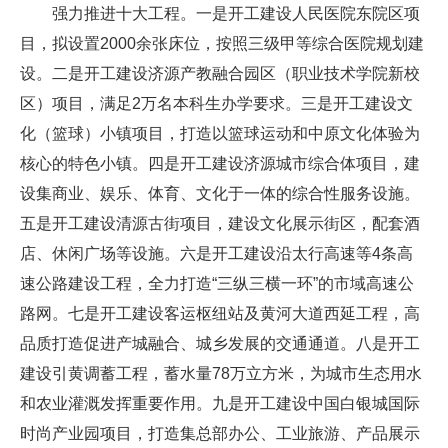
强力推进十大工程。一是开工建设人民医院东院区项
目，拟设置2000余张床位，按照三级甲等综合医院规划建
设。二是开工建设济源产教融合园区（职业技术学院新校
区）项目，满足2万名本科生办学要求。三是开工建设文
化（篮球）小镇项目，打造以篮球运动和中原文化体验为
核心的特色小镇。四是开工建设济源城市综合体项目，建
设集商业、娱乐、体育、文化于一体的综合性服务设施。
五是开工建设清源古街项目，建设文化展示街区，配套酒
店、休闲广场等设施。六是开工建设沿太行高速等4条高
速公路建设工程，全力打造“三纵三横一环”的市域高速公
路网。七是开工建设客运枢纽站及黄河大道西延工程，高
品质打造促进产城融合、城乡发展的交通通道。八是开工
建设引黄调蓄工程，蓄水量78万立方米，为城市生态用水
和农业灌溉发挥重要作用。九是开工建设中国白银城国际
时尚产业园项目，打造集总部办公、工业旅游、产品展示