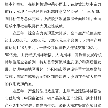
根本的福祉，在抢抓机遇中乘势而上，在爬坡过坎中奋力
前行，实现了一系列具有标志性意义的突破，“十三五”规
划目标任务总体完成，决战脱贫攻坚赢得全面胜利，全面
建成小康社会取得伟大历史性成就。
这五年，综合实力实现重大跨越。全市生产总值连续
迈上500亿元、600亿元、700亿元三个台阶，人均生产总
值达到1.48万美元，一般公共预算收入连续突破40亿元、
50亿元。主要经济指标增幅、人均指标、高质量发展考核
持续位居全省前列。特别是黄河流域生态保护和高质量发
展、促进中部地区崛起、洛阳都市圈建设等重大战略叠加
实施，国家产城融合示范区加快建设，济源在全省大局中
的作用更加凸显。
这五年，产业转型成效显著。主导产业延链补链强链
步伐加快，中国白银城、钢产品深加工产业园、纳米材料
产业园扎实推进，豫光再生铅、济钢大棒材等重点项目建