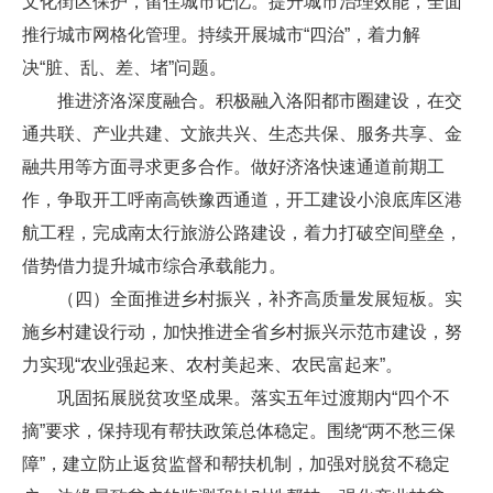
文化街区保护，留住城市记忆。提升城市治理效能，全面
推行城市网格化管理。持续开展城市“四治”，着力解
决“脏、乱、差、堵”问题。
推进济洛深度融合。积极融入洛阳都市圈建设，在交
通共联、产业共建、文旅共兴、生态共保、服务共享、金
融共用等方面寻求更多合作。做好济洛快速通道前期工
作，争取开工呼南高铁豫西通道，开工建设小浪底库区港
航工程，完成南太行旅游公路建设，着力打破空间壁垒，
借势借力提升城市综合承载能力。
（四）全面推进乡村振兴，补齐高质量发展短板。实
施乡村建设行动，加快推进全省乡村振兴示范市建设，努
力实现“农业强起来、农村美起来、农民富起来”。
巩固拓展脱贫攻坚成果。落实五年过渡期内“四个不
摘”要求，保持现有帮扶政策总体稳定。围绕“两不愁三保
障”，建立防止返贫监督和帮扶机制，加强对脱贫不稳定