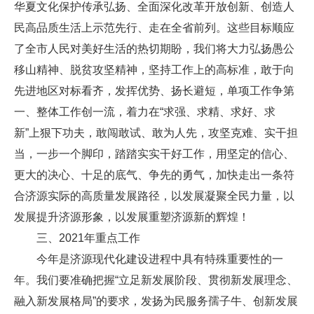
华夏文化保护传承弘扬、全面深化改革开放创新、创造人
民高品质生活上示范先行、走在全省前列。这些目标顺应
了全市人民对美好生活的热切期盼，我们将大力弘扬愚公
移山精神、脱贫攻坚精神，坚持工作上的高标准，敢于向
先进地区对标看齐，发挥优势、扬长避短，单项工作争第
一、整体工作创一流，着力在“求强、求精、求好、求
新”上狠下功夫，敢闯敢试、敢为人先，攻坚克难、实干担
当，一步一个脚印，踏踏实实干好工作，用坚定的信心、
更大的决心、十足的底气、争先的勇气，加快走出一条符
合济源实际的高质量发展路径，以发展凝聚全民力量，以
发展提升济源形象，以发展重塑济源新的辉煌！
三、2021年重点工作
今年是济源现代化建设进程中具有特殊重要性的一
年。我们要准确把握“立足新发展阶段、贯彻新发展理念、
融入新发展格局”的要求，发扬为民服务孺子牛、创新发展