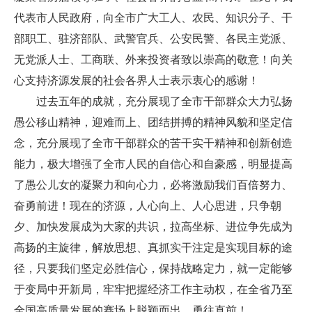
代表市人民政府，向全市广大工人、农民、知识分子、干
部职工、驻济部队、武警官兵、公安民警、各民主党派、
无党派人士、工商联、外来投资者致以崇高的敬意！向关
心支持济源发展的社会各界人士表示衷心的感谢！
过去五年的成就，充分展现了全市干部群众大力弘扬
愚公移山精神，迎难而上、团结拼搏的精神风貌和坚定信
念，充分展现了全市干部群众的苦干实干精神和创新创造
能力，极大增强了全市人民的自信心和自豪感，明显提高
了愚公儿女的凝聚力和向心力，必将激励我们百倍努力、
奋勇前进！现在的济源，人心向上、人心思进，只争朝
夕、加快发展成为大家的共识，拉高坐标、进位争先成为
高扬的主旋律，解放思想、真抓实干注定是实现目标的途
径，只要我们坚定必胜信心，保持战略定力，就一定能够
于变局中开新局，牢牢把握经济工作主动权，在全省乃至
全国高质量发展的赛场上脱颖而出、勇往直前！