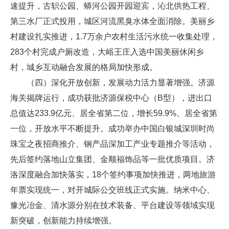
速提升，古轵公园、蟒河公园开园迎宾，沁北供热工程、
第三水厂正式投用，城区河流黑臭水体全面消除。美丽乡
村建设扎实推进，1.7万余户农村生活污水统一收集处理，
283个村完成户厕改造，大峪王庄入选中国美丽休闲乡
村，城乡互动融合发展的格局加快形成。
（四）深化开放创新，发展动力活力显著增强。济源
海关揭牌运行，成功获批济源保税中心（B型），进出口
总值达233.9亿元、居全省第二位，增长59.9%、居全省第
一位，开放水平不断提升。成功举办中国白银城深圳时尚
珠宝之夜招商推介、钢产品深加工产业专题推介等活动，
先后签约落地山立集团、金顺福饰品等一批优质项目。济
洛深度融合加快落实，18个签约事项加快推进，两地旅游
年票实现统一，对开城际公交班线正式实施。纳米中心、
豫光冶金、清水源分别在技术装备、平台建设等领域实现
新突破，创新能力持续增强。