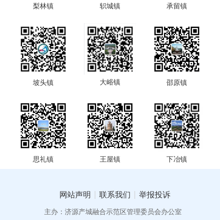
梨林镇
轵城镇
承留镇
大峪镇
坡头镇
邵原镇
王屋镇
下冶镇
思礼镇
网站声明
联系我们
举报投诉
主办：济源产城融合示范区管理委员会办公室